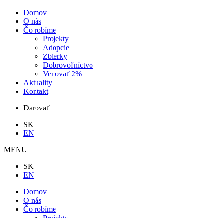
Domov
O nás
Čo robíme
Projekty
Adopcie
Zbierky
Dobrovoľníctvo
Venovať 2%
Aktuality
Kontakt
Darovať
SK
EN
MENU
SK
EN
Domov
O nás
Čo robíme
Projekty