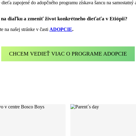
dé dieťa zapojené do adopčného programu získava šancu na samostatn
na diaľku a zmeniť život konkrétneho dieťaťa v Etiópii?
 na našej stránke v časti
ADOPCIE
.
CHCEM VEDIEŤ VIAC O PROGRAME ADOPCIE