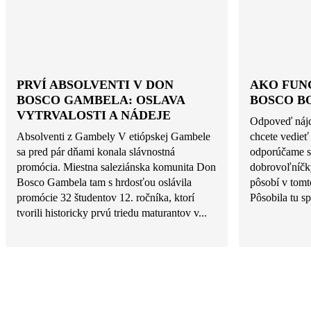
PRVÍ ABSOLVENTI V DON
AKO FUN
BOSCO GAMBELA: OSLAVA
BOSCO B
VYTRVALOSTI A NÁDEJE
Odpoveď nájd
Absolventi z Gambely V etiópskej Gambele
chcete vedieť
sa pred pár dňami konala slávnostná
odporúčame si
promócia. Miestna saleziánska komunita Don
dobrovoľníčky
Bosco Gambela tam s hrdosťou oslávila
pôsobí v tomt
promócie 32 študentov 12. ročníka, ktorí
Pôsobila tu sp
tvorili historicky prvú triedu maturantov v...