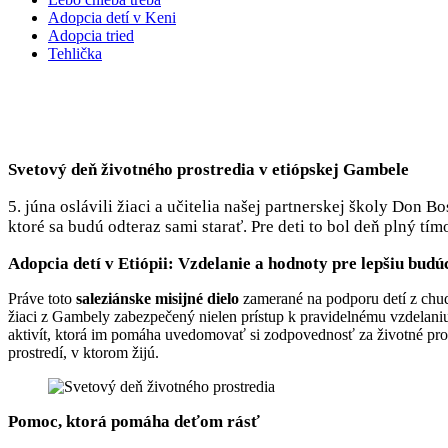
Adopcia detí v Keni
Adopcia tried
Tehlička
Žiaci v etiópskej Ga
Svetový deň životného prostredia v etiópskej Gambele
5. júna oslávili žiaci a učitelia našej partnerskej školy Don 
ktoré sa budú odteraz sami starať. Pre deti to bol deň plný tí
Adopcia detí v Etiópii: Vzdelanie a hodnoty pre lepšiu bud
Práve toto
saleziánske misijné dielo
zamerané na podporu detí z ch
žiaci z Gambely zabezpečený nielen prístup k pravidelnému vzdelaniu
aktivít, ktorá im pomáha uvedomovať si zodpovednosť za životné pros
prostredí, v ktorom žijú.
Pomoc, ktorá pomáha deťom rásť