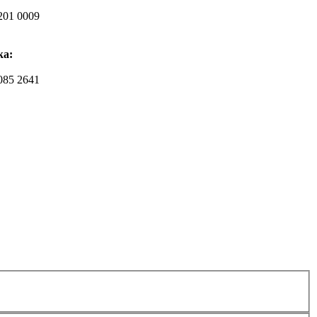
201 0009
ka:
085 2641