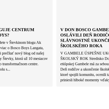
GUJE CENTRUM
V DON BOSCO GAMBE
OYS?
OSLÁVILI DEŇ RODIČ
SLÁVNOSTNÉ UKONČ
ete v Števkinom blogu Ak
ŠKOLSKÉHO ROKA
 viac o Bosco Boys Langata,
 prečítať nový blog od našej
V GAMBELE ÚSPEŠNE UK
 Števky, ktorá už 10 mesiacov
ŠKOLSKÝ ROK Stredisko Do
o transformačnom centre.
etiópskej Gambele má za sebou
olu s...
Deň rodičov a ukončenie škols
ktoré spojili komunitu, ocenili t
priniesli hlboké momenty vďaky