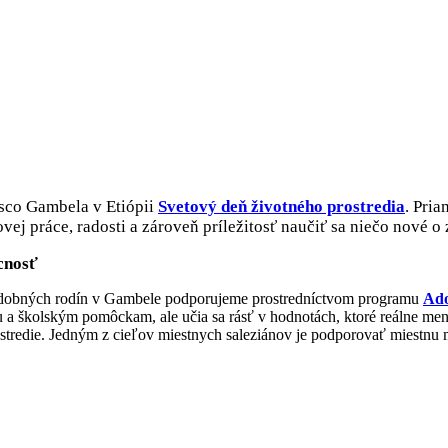
mbele oslávili Svetový deň životného prost
Bosco Gambela v Etiópii
Svetový deň životného prostredia
. Pria
movej práce, radosti a zároveň príležitosť naučiť sa niečo nové 
úcnosť
udobných rodín v Gambele podporujeme prostredníctvom programu
Ado
 a školským pomôckam, ale učia sa rásť v hodnotách, ktoré reálne men
tredie. Jedným z cieľov miestnych saleziánov je podporovať miestnu ml