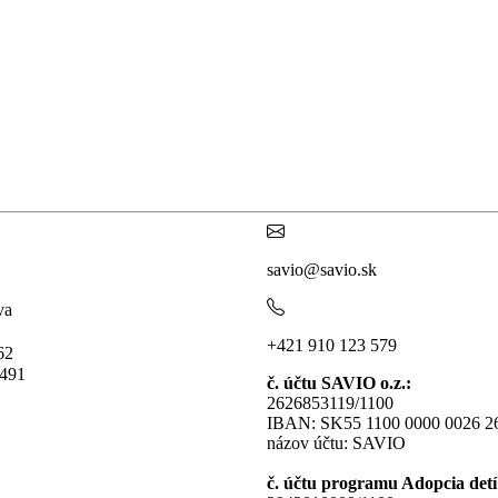
savio@savio.sk
va
+421 910 123 579
 62
5491
č. účtu SAVIO o.z.:
2626853119/1100
IBAN: SK55 1100 0000 0026 2
názov účtu: SAVIO
č. účtu programu Adopcia detí 