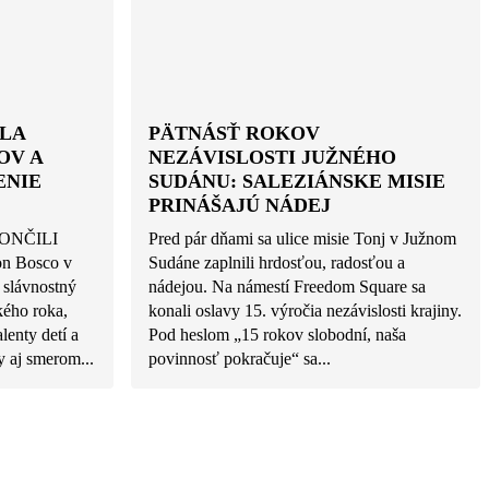
LA
PÄTNÁSŤ ROKOV
OV A
NEZÁVISLOSTI JUŽNÉHO
ENIE
SUDÁNU: SALEZIÁNSKE MISIE
PRINÁŠAJÚ NÁDEJ
ONČILI
Pred pár dňami sa ulice misie Tonj v Južnom
n Bosco v
Sudáne zaplnili hrdosťou, radosťou a
 slávnostný
nádejou. Na námestí Freedom Square sa
kého roka,
konali oslavy 15. výročia nezávislosti krajiny.
alenty detí a
Pod heslom „15 rokov slobodní, naša
 aj smerom...
povinnosť pokračuje“ sa...