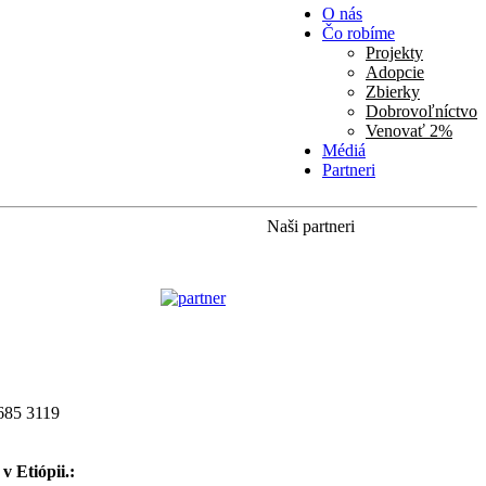
O nás
Čo robíme
Projekty
Adopcie
Zbierky
Dobrovoľníctvo
Venovať 2%
Médiá
Partneri
Naši partneri
685 3119
v Etiópii.: