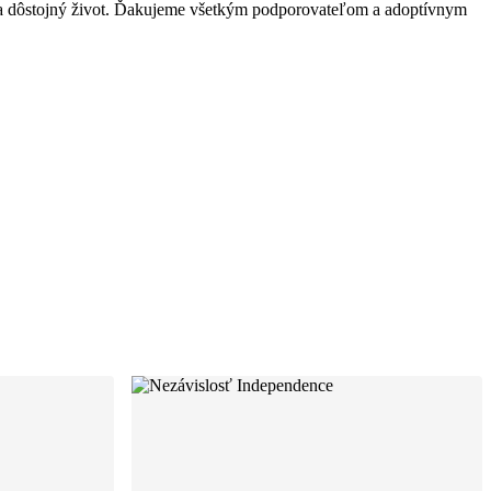
ý a dôstojný život. Ďakujeme všetkým podporovateľom a adoptívnym