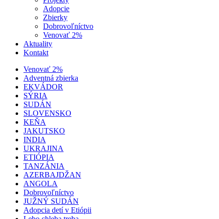
Adopcie
Zbierky
Dobrovoľníctvo
Venovať 2%
Aktuality
Kontakt
Venovať 2%
Adventná zbierka
EKVÁDOR
SÝRIA
SUDÁN
SLOVENSKO
KEŇA
JAKUTSKO
INDIA
UKRAJINA
ETIÓPIA
TANZÁNIA
AZERBAJDŽAN
ANGOLA
Dobrovoľníctvo
JUŽNÝ SUDÁN
Adopcia detí v Etiópii
Lebo chleba treba