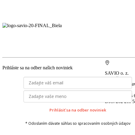
Prihláste sa na odber našich noviniek
SAVIO o. z.
Miletičova 7
821 08 Bratisla
IČO: 30 79 95
DIČ: 202 211 
Prihlásiť sa na odber noviniek
* Odoslaním dávate súhlas so spracovaním osobných údajov