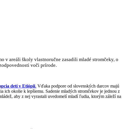
redia sadením stromov
mo v areáli školy vlastnoručne zasadili mladé stromčeky, o
o zodpovednosti voči prírode.
pcia detí v Etiópii
.
Vďaka podpore od slovenských darcov majú
ia ich okolie k lepšiemu. Sadenie mladých stromčekov je jednou z
ádež, aby z nej vyrastali uvedomelí mladí ľudia, ktorým záleží na