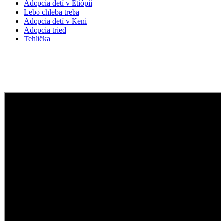
Adopcia detí v Etiópii
Lebo chleba treba
Adopcia detí v Keni
Adopcia tried
Tehlička
Daruj, čo si dostal!