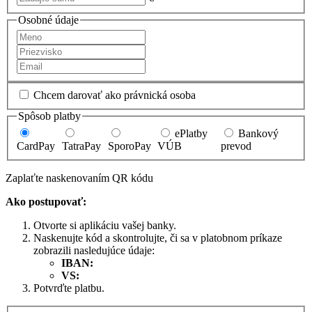
Osobné údaje
Chcem darovať ako právnická osoba
Spôsob platby
ePlatby
Bankový
CardPay
TatraPay
SporoPay
VÚB
prevod
Zaplaťte naskenovaním QR kódu
Ako postupovať:
Otvorte si aplikáciu vašej banky.
Naskenujte kód a skontrolujte, či sa v platobnom príkaze
zobrazili nasledujúce údaje:
IBAN:
VS:
Potvrďte platbu.