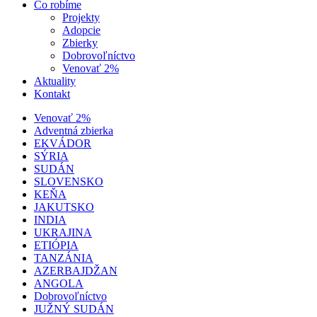
Čo robíme
Projekty
Adopcie
Zbierky
Dobrovoľníctvo
Venovať 2%
Aktuality
Kontakt
Venovať 2%
Adventná zbierka
EKVÁDOR
SÝRIA
SUDÁN
SLOVENSKO
KEŇA
JAKUTSKO
INDIA
UKRAJINA
ETIÓPIA
TANZÁNIA
AZERBAJDŽAN
ANGOLA
Dobrovoľníctvo
JUŽNÝ SUDÁN