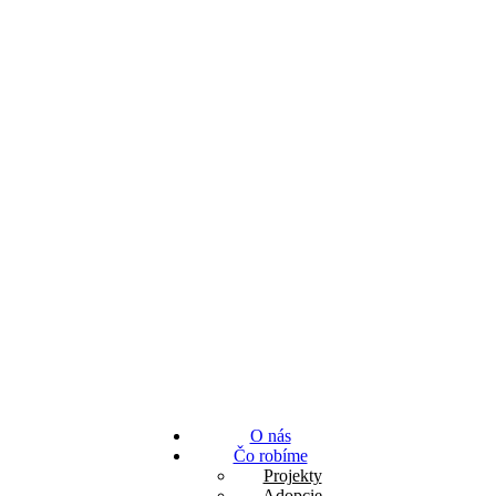
O nás
Čo robíme
Projekty
Adopcie