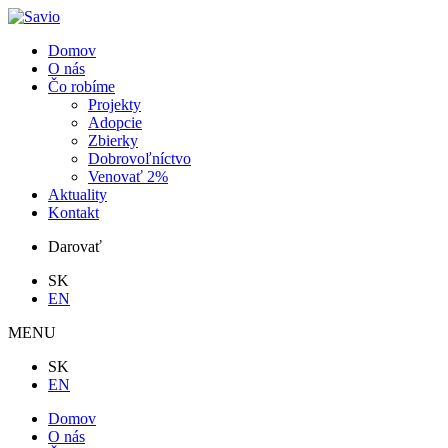
Domov
O nás
Čo robíme
Projekty
Adopcie
Zbierky
Dobrovoľníctvo
Venovať 2%
Aktuality
Kontakt
Darovať
SK
EN
MENU
SK
EN
Domov
O nás