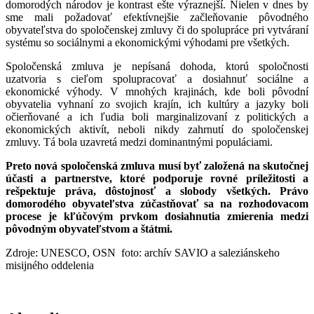
domorodých národov je kontrast ešte výraznejší. Nielen v dnes by
sme mali požadovať efektívnejšie začleňovanie pôvodného
obyvateľstva do spoločenskej zmluvy či do spolupráce pri vytváraní
systému so sociálnymi a ekonomickými výhodami pre všetkých.
Spoločenská zmluva je nepísaná dohoda, ktorú spoločnosti
uzatvoria s cieľom spolupracovať a dosiahnuť sociálne a
ekonomické výhody. V mnohých krajinách, kde boli pôvodní
obyvatelia vyhnaní zo svojich krajín, ich kultúry a jazyky boli
očierňované a ich ľudia boli marginalizovaní z politických a
ekonomických aktivít, neboli nikdy zahrnutí do spoločenskej
zmluvy. Tá bola uzavretá medzi dominantnými populáciami.
Preto nová spoločenská zmluva musí byť založená na skutočnej
účasti a partnerstve, ktoré podporuje rovné príležitosti a
rešpektuje práva, dôstojnosť a slobody všetkých. Právo
domorodého obyvateľstva zúčastňovať sa na rozhodovacom
procese je kľúčovým prvkom dosiahnutia zmierenia medzi
pôvodným obyvateľstvom a štátmi.
Zdroje: UNESCO, OSN foto: archív SAVIO a saleziánskeho
misijného oddelenia