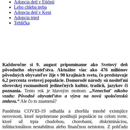
Adopcia detí v Etiópii
Lebo chleba treba
Adopcia detí v Keni
Adopcia tried
Tehlička
Medzinárodný deň pôvodného
obyvateľstva
Každoročne si 9. august pripomíname ako Svetový deň
pôvodného obyvateľstva. Aktuálne viac ako 476 miliónov
pôvodných obyvateľov žije v 90 krajinách sveta, čo predstavuje
6,2 percenta svetovej populácie. Domorodé národy sú nositeľmi
obrovskej rozmanitosti jedinečných kultúr, tradícií, jazykov či
poznania.
Tento rok je hlavným mottom:
„
Nenechať nikoho
vzadu: Pôvodné obyvateľstvo a výzva na novú spoločenskú
zmluvu.“
Ale čo to znamená?
Pandémia COVID-19 odhalila a zhoršila mnohé existujúce
nerovnosti, ktoré neprimerane postihujú populácie na celom svete,
ktoré už trpia chudobou, chorobami, diskrimináciou,
inštitucionálnou nestabilitou alebo finančnou neistotou. Z pohľadu