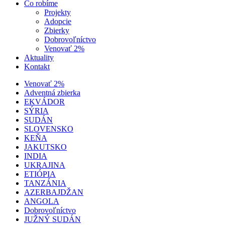
Čo robíme
Projekty
Adopcie
Zbierky
Dobrovoľníctvo
Venovať 2%
Aktuality
Kontakt
Venovať 2%
Adventná zbierka
EKVÁDOR
SÝRIA
SUDÁN
SLOVENSKO
KEŇA
JAKUTSKO
INDIA
UKRAJINA
ETIÓPIA
TANZÁNIA
AZERBAJDŽAN
ANGOLA
Dobrovoľníctvo
JUŽNÝ SUDÁN