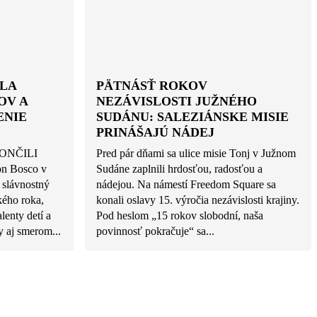
LA
PÄTNÁSŤ ROKOV
OV A
NEZÁVISLOSTI JUŽNÉHO
ENIE
SUDÁNU: SALEZIÁNSKE MISIE
PRINÁŠAJÚ NÁDEJ
ONČILI
Pred pár dňami sa ulice misie Tonj v Južnom
n Bosco v
Sudáne zaplnili hrdosťou, radosťou a
 slávnostný
nádejou. Na námestí Freedom Square sa
kého roka,
konali oslavy 15. výročia nezávislosti krajiny.
alenty detí a
Pod heslom „15 rokov slobodní, naša
 aj smerom...
povinnosť pokračuje“ sa...