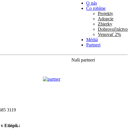
O nás
Čo robíme
Projekty
Adopcie
Zbierky
Dobrovoľníctvo
Venovať 2%
Médiá
Partneri
Naši partneri
685 3119
v Etiópii.: