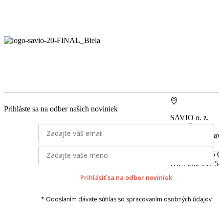
Prihláste sa na odber našich noviniek
SAVIO o. z.
Miletičova 7
821 08 Bratisla
IČO: 30 79 95
DIČ: 202 211 
Prihlásiť sa na odber noviniek
* Odoslaním dávate súhlas so spracovaním osobných údajov