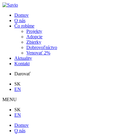
Domov
O nás
Čo robíme
Projekty
Adopcie
Zbierky
Dobrovoľníctvo
Venovať 2%
Aktuality
Kontakt
Darovať
SK
EN
MENU
SK
EN
Domov
O nás