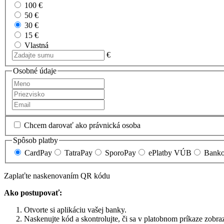
100 €
50 €
30 €
15 €
Vlastná
€
Osobné údaje
Chcem darovať ako právnická osoba
Spôsob platby
CardPay
TatraPay
SporoPay
ePlatby VÚB
Banko
Zaplaťte naskenovaním QR kódu
Ako postupovať:
Otvorte si aplikáciu vašej banky.
Naskenujte kód a skontrolujte, či sa v platobnom príkaze zobraz