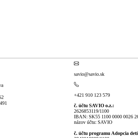
savio@savio.sk
va
+421 910 123 579
 62
5491
č. účtu SAVIO o.z.:
2626853119/1100
IBAN: SK55 1100 0000 0026 2
názov účtu: SAVIO
č. účtu programu Adopcia detí 