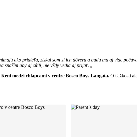
Taký život
ímajú ako priateľa, získal som si ich dôveru a budú ma aj viac počúvať
sa snažím aby aj cítili, nie vždy vedia aj prijať.
„
 v Keni medzi chlapcami v centre Bosco Boys Langata.
O ťažkosti ale