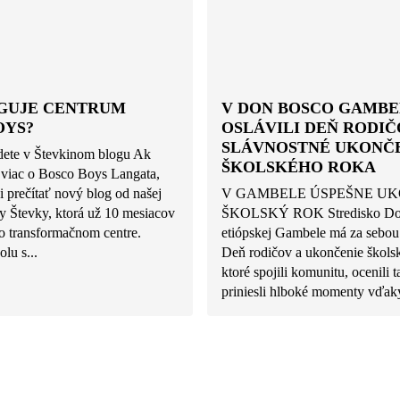
GUJE CENTRUM
V DON BOSCO GAMBE
OYS?
OSLÁVILI DEŇ RODIČ
SLÁVNOSTNÉ UKONČ
ete v Števkinom blogu Ak
ŠKOLSKÉHO ROKA
 viac o Bosco Boys Langata,
 prečítať nový blog od našej
V GAMBELE ÚSPEŠNE UK
 Števky, ktorá už 10 mesiacov
ŠKOLSKÝ ROK Stredisko Do
o transformačnom centre.
etiópskej Gambele má za sebou
olu s...
Deň rodičov a ukončenie škols
ktoré spojili komunitu, ocenili t
priniesli hlboké momenty vďaky