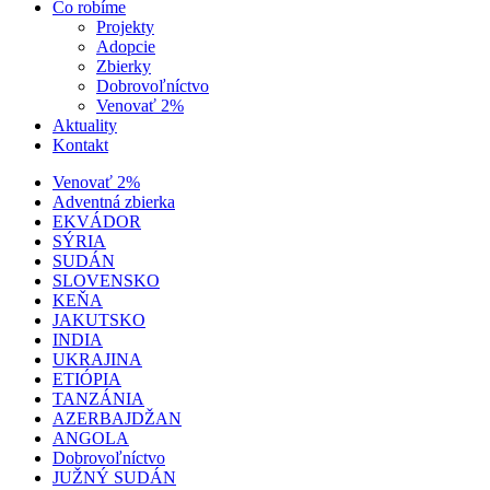
Čo robíme
Projekty
Adopcie
Zbierky
Dobrovoľníctvo
Venovať 2%
Aktuality
Kontakt
Venovať 2%
Adventná zbierka
EKVÁDOR
SÝRIA
SUDÁN
SLOVENSKO
KEŇA
JAKUTSKO
INDIA
UKRAJINA
ETIÓPIA
TANZÁNIA
AZERBAJDŽAN
ANGOLA
Dobrovoľníctvo
JUŽNÝ SUDÁN