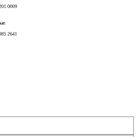
201 0009
ka:
085 2641