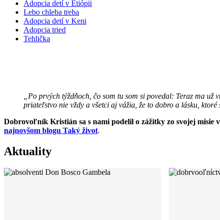
Adopcia detí v Etiópii
Lebo chleba treba
Adopcia detí v Keni
Adopcia tried
Tehlička
„
Po prvých týždňoch, čo som tu som si povedal: Teraz ma už vn
priateľstvo nie vždy a všetci aj vážia, že to dobro a lásku, ktoré 
Dobrovoľník Kristián sa s nami podelil o zážitky zo svojej misie
najnovšom blogu Taký život
.
Aktuality