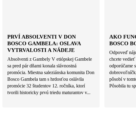
PRVÍ ABSOLVENTI V DON
AKO FUN
BOSCO GAMBELA: OSLAVA
BOSCO B
VYTRVALOSTI A NÁDEJE
Odpoveď nájd
Absolventi z Gambely V etiópskej Gambele
chcete vedieť
sa pred pár dňami konala slávnostná
odporúčame si
promócia. Miestna saleziánska komunita Don
dobrovoľníčky
Bosco Gambela tam s hrdosťou oslávila
pôsobí v tomt
promócie 32 študentov 12. ročníka, ktorí
Pôsobila tu sp
tvorili historicky prvú triedu maturantov v...