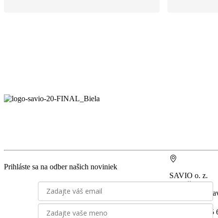
Prihláste sa na odber našich noviniek
SAVIO o. z.
Miletičova 7
821 08 Bratisla
IČO: 30 79 95