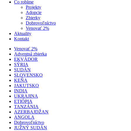
Čo robíme
Projekty
Adopcie
Zbierky
Dobrovoľníctvo
Venovať 2%
Aktuality
Kontakt
Venovať 2%
Adventná zbierka
EKVÁDOR
SÝRIA
SUDÁN
SLOVENSKO
KEŇA
JAKUTSKO
INDIA
UKRAJINA
ETIÓPIA
TANZÁNIA
AZERBAJDŽAN
ANGOLA
Dobrovoľníctvo
JUŽNÝ SUDÁN