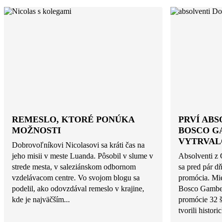
REMESLO, KTORÉ PONÚKA
PRVÍ ABS
MOŽNOSTI
BOSCO G
VYTRVAL
Dobrovoľníkovi Nicolasovi sa kráti čas na
jeho misii v meste Luanda. Pôsobil v slume v
Absolventi z
strede mesta, v saleziánskom odbornom
sa pred pár d
vzdelávacom centre. Vo svojom blogu sa
promócia. Mi
podelil, ako odovzdával remeslo v krajine,
Bosco Gambel
kde je najväčším...
promócie 32 š
tvorili histor