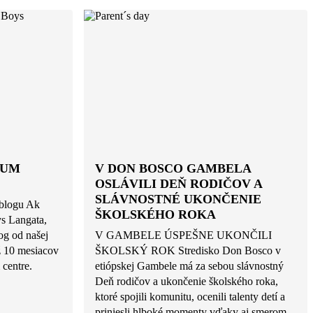
RUM
V DON BOSCO GAMBELA
OSLÁVILI DEŇ RODIČOV A
SLÁVNOSTNÉ UKONČENIE
blogu Ak
ŠKOLSKÉHO ROKA
ys Langata,
og od našej
V GAMBELE ÚSPEŠNE UKONČILI
ž 10 mesiacov
ŠKOLSKÝ ROK Stredisko Don Bosco v
centre.
etiópskej Gambele má za sebou slávnostný
Deň rodičov a ukončenie školského roka,
ktoré spojili komunitu, ocenili talenty detí a
priniesli hlboké momenty vďaky aj smerom...