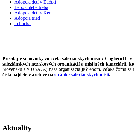
Adopcia detí v Etiópii
Lebo chleba treba
Adopcia detí v Keni
Adopcia tried
Tehlička
no
Prečítajte si novinky zo sveta saleziánskych misií v Cagliero11
. V
saleziánskych neziskových organizácií a misijných kancelárií, kt
Slovensku a v USA. Aj naša organizácia je členom, vďaka čomu sa na
čísla nájdete v archíve na
stránke saleziánskych misií
.
Aktuality