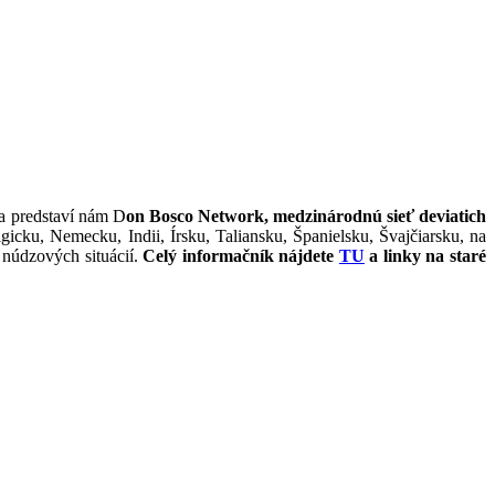
o11
a predstaví nám D
on Bosco Network, medzinárodnú sieť deviatich
icku, Nemecku, Indii, Írsku, Taliansku, Španielsku, Švajčiarsku, na
 núdzových situácií.
Celý informačník nájdete
TU
a linky na staré