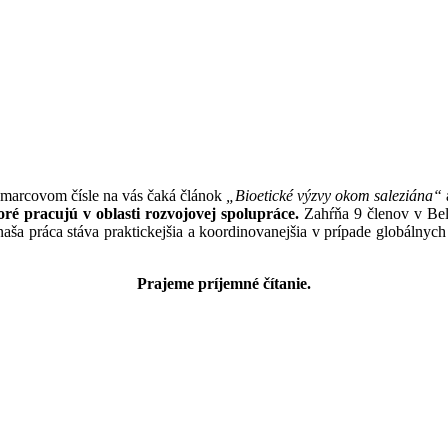
vinky zo sveta saleziánskych misií v Caglier
 marcovom čísle na vás čaká článok
„Bioetické výzvy okom saleziána“
oré pracujú v oblasti rozvojovej spolupráce.
Zahŕňa 9 členov v Belg
ša práca stáva praktickejšia a koordinovanejšia v prípade globálnych
Prajeme príjemné čítanie.