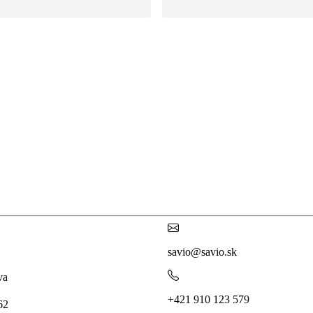
savio@savio.sk
va
+421 910 123 579
 62