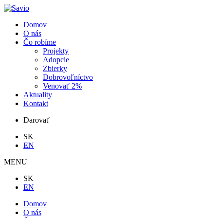
Domov
O nás
Čo robíme
Projekty
Adopcie
Zbierky
Dobrovoľníctvo
Venovať 2%
Aktuality
Kontakt
Darovať
SK
EN
MENU
SK
EN
Domov
O nás