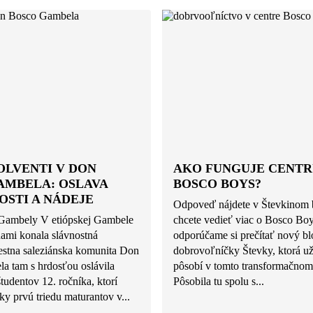
OLVENTI V DON
AKO FUNGUJE CENT
AMBELA: OSLAVA
BOSCO BOYS?
OSTI A NÁDEJE
Odpoveď nájdete v Števkinom 
 Gambely V etiópskej Gambele
chcete vedieť viac o Bosco Bo
ňami konala slávnostná
odporúčame si prečítať nový bl
estna saleziánska komunita Don
dobrovoľníčky Števky, ktorá u
a tam s hrdosťou oslávila
pôsobí v tomto transformačnom 
tudentov 12. ročníka, ktorí
Pôsobila tu spolu s...
icky prvú triedu maturantov v...