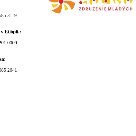
685 3119
v Etiópii.:
201 0009
ka:
085 2641