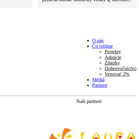
O nás
Čo robíme
Projekty
Adopcie
Zbierky
Dobrovoľníctvo
Venovať 2%
Médiá
Partneri
Naši partneri