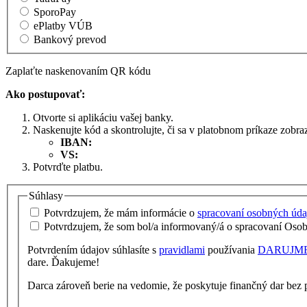
SporoPay
ePlatby VÚB
Bankový prevod
Zaplaťte naskenovaním QR kódu
Ako postupovať:
Otvorte si aplikáciu vašej banky.
Naskenujte kód a skontrolujte, či sa v platobnom príkaze zobraz
IBAN:
VS:
Potvrďte platbu.
Súhlasy
Potvrdzujem, že mám informácie o
spracovaní osobných úda
Potvrdzujem, že som bol/a informovaný/á o spracovaní Oso
Potvrdením údajov súhlasíte s
pravidlami
používania
DARUJME
dare. Ďakujeme!
Darca zároveň berie na vedomie, že poskytuje finančný dar bez p