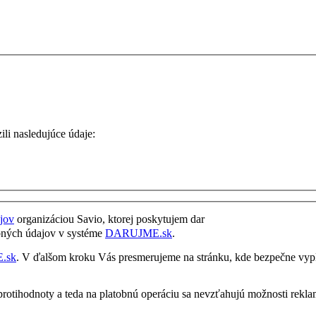
ili nasledujúce údaje:
jov
organizáciou Savio, ktorej poskytujem dar
bných údajov v systéme
DARUJME.sk
.
.sk
. V ďalšom kroku Vás presmerujeme na stránku, kde bezpečne vypl
rotihodnoty a teda na platobnú operáciu sa nevzťahujú možnosti reklam