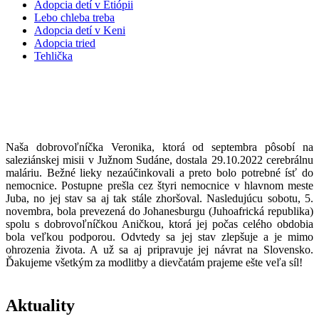
Adopcia detí v Etiópii
Lebo chleba treba
Adopcia detí v Keni
Adopcia tried
Tehlička
ĎAKUJEME ZA MODLITBY ZA
VERONIKU
Naša dobrovoľníčka Veronika, ktorá od septembra pôsobí na
saleziánskej misii v Južnom Sudáne, dostala 29.10.2022 cerebrálnu
maláriu. Bežné lieky nezaúčinkovali a preto bolo potrebné ísť do
nemocnice. Postupne prešla cez štyri nemocnice v hlavnom meste
Juba, no jej stav sa aj tak stále zhoršoval. Nasledujúcu sobotu, 5.
novembra, bola prevezená do Johanesburgu (Juhoafrická republika)
spolu s dobrovoľníčkou Aničkou, ktorá jej počas celého obdobia
bola veľkou podporou. Odvtedy sa jej stav zlepšuje a je mimo
ohrozenia života. A už sa aj pripravuje jej návrat na Slovensko.
Ďakujeme všetkým za modlitby a dievčatám prajeme ešte veľa síl!
Aktuality