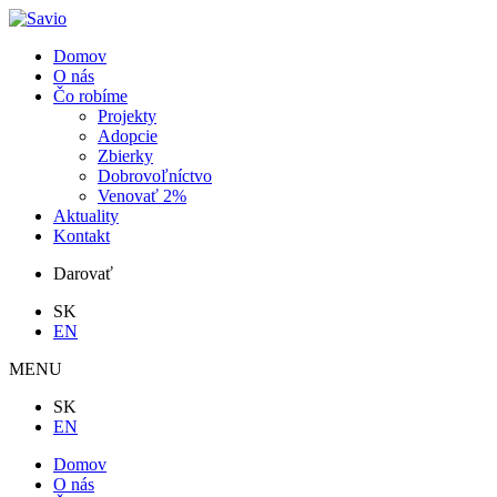
Domov
O nás
Čo robíme
Projekty
Adopcie
Zbierky
Dobrovoľníctvo
Venovať 2%
Aktuality
Kontakt
Darovať
SK
EN
MENU
SK
EN
Domov
O nás