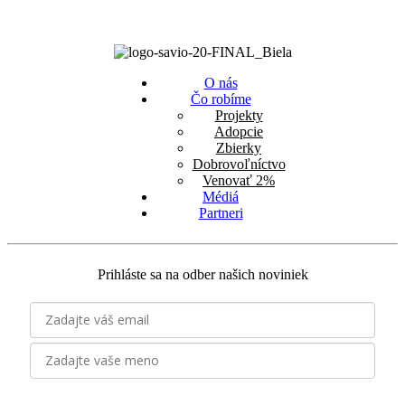
O nás
Čo robíme
Projekty
Adopcie
Zbierky
Dobrovoľníctvo
Venovať 2%
Médiá
Partneri
Prihláste sa na odber našich noviniek