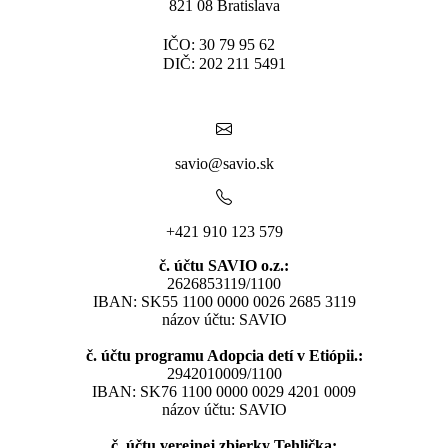
821 08 Bratislava
IČO: 30 79 95 62
DIČ: 202 211 5491
savio@savio.sk
+421 910 123 579
č. účtu SAVIO o.z.:
2626853119/1100
IBAN: SK55 1100 0000 0026 2685 3119
názov účtu: SAVIO
č. účtu programu Adopcia detí v Etiópii.:
2942010009/1100
IBAN: SK76 1100 0000 0029 4201 0009
názov účtu: SAVIO
č. účtu verejnej zbierky Tehlička: