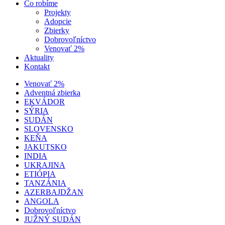
Čo robíme
Projekty
Adopcie
Zbierky
Dobrovoľníctvo
Venovať 2%
Aktuality
Kontakt
Venovať 2%
Adventná zbierka
EKVÁDOR
SÝRIA
SUDÁN
SLOVENSKO
KEŇA
JAKUTSKO
INDIA
UKRAJINA
ETIÓPIA
TANZÁNIA
AZERBAJDŽAN
ANGOLA
Dobrovoľníctvo
JUŽNÝ SUDÁN