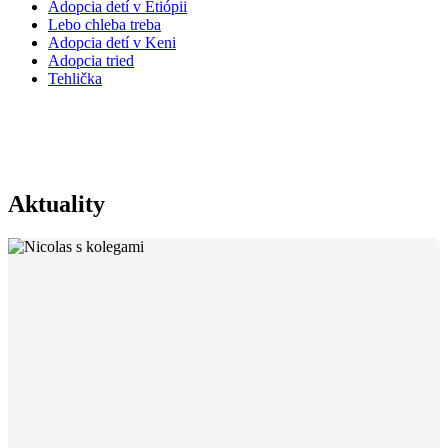
Adopcia detí v Etiópii
Lebo chleba treba
Adopcia detí v Keni
Adopcia tried
Tehlička
Petronela Hnatová
Aktuality