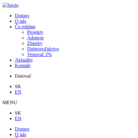
Domov
O nás
Čo robíme
Projekty
Adopcie
Zbierky
Dobrovoľníctvo
Venovať 2%
Aktuality
Kontakt
Darovať
SK
EN
MENU
SK
EN
Domov
O nás