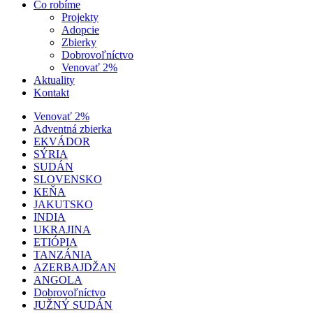
Čo robíme
Projekty
Adopcie
Zbierky
Dobrovoľníctvo
Venovať 2%
Aktuality
Kontakt
Venovať 2%
Adventná zbierka
EKVÁDOR
SÝRIA
SUDÁN
SLOVENSKO
KEŇA
JAKUTSKO
INDIA
UKRAJINA
ETIÓPIA
TANZÁNIA
AZERBAJDŽAN
ANGOLA
Dobrovoľníctvo
JUŽNÝ SUDÁN