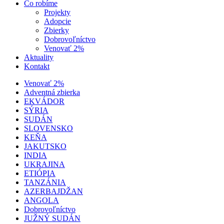
Čo robíme
Projekty
Adopcie
Zbierky
Dobrovoľníctvo
Venovať 2%
Aktuality
Kontakt
Venovať 2%
Adventná zbierka
EKVÁDOR
SÝRIA
SUDÁN
SLOVENSKO
KEŇA
JAKUTSKO
INDIA
UKRAJINA
ETIÓPIA
TANZÁNIA
AZERBAJDŽAN
ANGOLA
Dobrovoľníctvo
JUŽNÝ SUDÁN