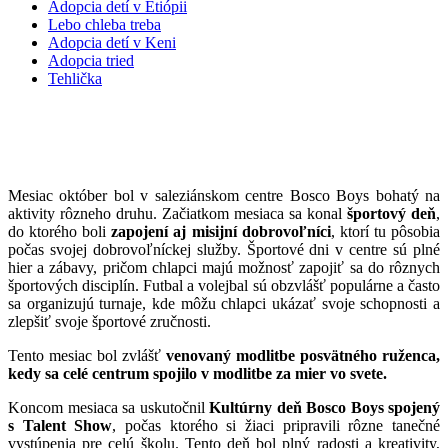
Adopcia detí v Etiópii
Lebo chleba treba
Adopcia detí v Keni
Adopcia tried
Tehlička
Novinky z posledných dní v Bosco Boys
Mesiac október bol v saleziánskom centre Bosco Boys bohatý na
aktivity rôzneho druhu. Začiatkom mesiaca sa konal
športový deň
,
do ktorého boli
zapojení aj misijní dobrovoľníci
, ktorí tu pôsobia
počas svojej dobrovoľníckej služby. Športové dni v centre sú plné
hier a zábavy, pričom chlapci majú možnosť zapojiť sa do rôznych
športových disciplín. Futbal a volejbal sú obzvlášť populárne a často
sa organizujú turnaje, kde môžu chlapci ukázať svoje schopnosti a
zlepšiť svoje športové zručnosti.
Tento mesiac bol zvlášť
venovaný modlitbe posvätného ruženca,
kedy sa celé centrum spojilo v modlitbe za mier vo svete.
Koncom mesiaca sa uskutočnil
Kultúrny deň Bosco Boys spojený
s Talent Show
, počas ktorého si žiaci pripravili rôzne tanečné
vystúpenia pre celú školu. Tento deň bol plný radosti a kreativity,