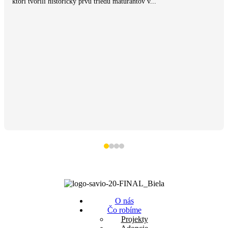
ktorí tvorili historicky prvú triedu maturantov v...
O nás
Čo robíme
Projekty