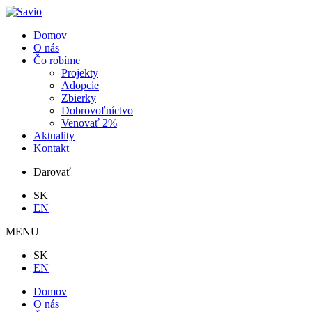
Domov
O nás
Čo robíme
Projekty
Adopcie
Zbierky
Dobrovoľníctvo
Venovať 2%
Aktuality
Kontakt
Darovať
SK
EN
MENU
SK
EN
Domov
O nás