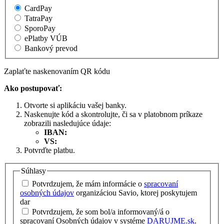
CardPay
TatraPay
SporoPay
ePlatby VÚB
Bankový prevod
Zaplaťte naskenovaním QR kódu
Ako postupovať:
Otvorte si aplikáciu vašej banky.
Naskenujte kód a skontrolujte, či sa v platobnom príkaze
zobrazili nasledujúce údaje:
IBAN:
VS:
Potvrďte platbu.
Súhlasy
Potvrdzujem, že mám informácie o
spracovaní
osobných údajov
organizáciou Savio, ktorej poskytujem
dar
Potvrdzujem, že som bol/a informovaný/á o
spracovaní Osobných údajov v systéme
DARUJME.sk
.