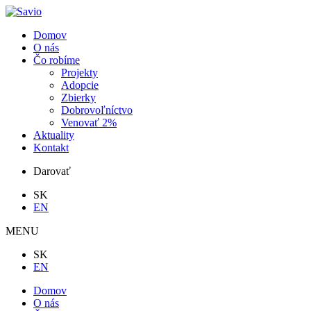
Domov
O nás
Čo robíme
Projekty
Adopcie
Zbierky
Dobrovoľníctvo
Venovať 2%
Aktuality
Kontakt
Darovať
SK
EN
MENU
SK
EN
Domov
O nás