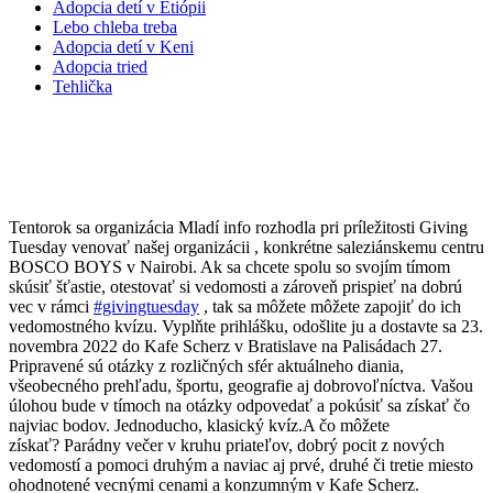
Adopcia detí v Etiópii
Lebo chleba treba
Adopcia detí v Keni
Adopcia tried
Tehlička
Organizácia Mladí info podporujú
centrum Bosco Boys
Tentorok sa organizácia Mladí info rozhodla pri príležitosti Giving
Tuesday venovať našej organizácii , konkrétne saleziánskemu centru
BOSCO BOYS v Nairobi. Ak sa chcete spolu so svojím tímom
skúsiť šťastie, otestovať si vedomosti a zároveň prispieť na dobrú
vec v rámci
#givingtuesday
, tak sa môžete môžete zapojiť do ich
vedomostného kvízu. Vyplňte prihlášku, odošlite ju a dostavte sa 23.
novembra 2022 do Kafe Scherz v Bratislave na Palisádach 27.
Pripravené sú otázky z rozličných sfér aktuálneho diania,
všeobecného prehľadu, športu, geografie aj dobrovoľníctva. Vašou
úlohou bude v tímoch na otázky odpovedať a pokúsiť sa získať čo
najviac bodov. Jednoducho, klasický kvíz.A čo môžete
získať? Parádny večer v kruhu priateľov, dobrý pocit z nových
vedomostí a pomoci druhým a naviac aj prvé, druhé či tretie miesto
ohodnotené vecnými cenami a konzumným v Kafe Scherz.