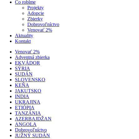
Čo robíme
Projekty
Adopcie
Zbierky
Dobrovoľníctvo
Venovať 2%
Aktuality
Kontakt
Venovať 2%
Adventná zbierka
EKVÁDOR
SÝRIA
SUDÁN
SLOVENSKO
KEŇA
JAKUTSKO
INDIA
UKRAJINA
ETIÓPIA
TANZÁNIA
AZERBAJDŽAN
ANGOLA
Dobrovoľníctvo
JUŽNÝ SUDÁN