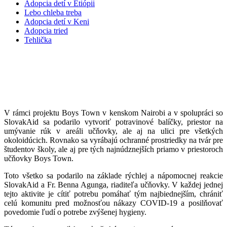
Adopcia detí v Etiópii
Lebo chleba treba
Adopcia detí v Keni
Adopcia tried
Tehlička
Pandémia COVID-19 spája a posilňuje
komunitu v Boys Town
V rámci projektu Boys Town v kenskom Nairobi a v spolupráci so
SlovakAid sa podarilo vytvoriť potravinové balíčky, priestor na
umývanie rúk v areáli učňovky, ale aj na ulici pre všetkých
okoloidúcich. Rovnako sa vyrábajú ochranné prostriedky na tvár pre
študentov školy, ale aj pre tých najnúdznejších priamo v priestoroch
učňovky Boys Town.
Toto všetko sa podarilo na základe rýchlej a nápomocnej reakcie
SlovakAid a Fr. Benna Agunga, riaditeľa učňovky. V každej jednej
tejto aktivite je cítiť potrebu pomáhať tým najbiednejším, chrániť
celú komunitu pred možnosťou nákazy COVID-19 a posilňovať
povedomie ľudí o potrebe zvýšenej hygieny.