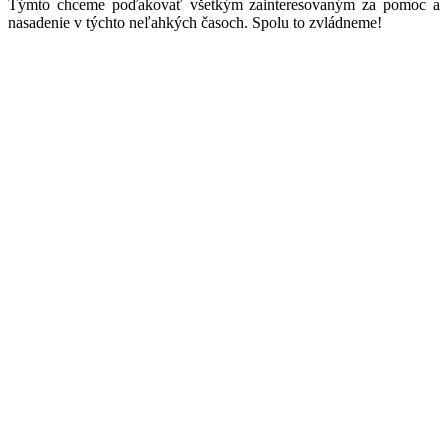
Týmto chceme poďakovať všetkým zainteresovaným za pomoc a
nasadenie v týchto neľahkých časoch. Spolu to zvládneme!