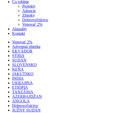
Čo robíme
Projekty
Adopcie
Zbierky
Dobrovoľníctvo
Venovať 2%
Aktuality
Kontakt
Venovať 2%
Adventná zbierka
EKVÁDOR
SÝRIA
SUDÁN
SLOVENSKO
KEŇA
JAKUTSKO
INDIA
UKRAJINA
ETIÓPIA
TANZÁNIA
AZERBAJDŽAN
ANGOLA
Dobrovoľníctvo
JUŽNÝ SUDÁN