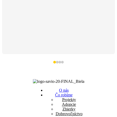
O nás
Čo robíme
Projekty
Adopcie
Zbierky
Dobrovoľníctvo