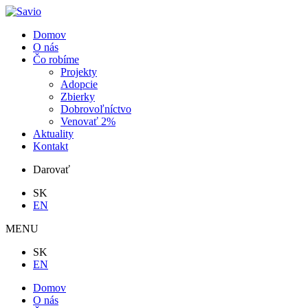
Domov
O nás
Čo robíme
Projekty
Adopcie
Zbierky
Dobrovoľníctvo
Venovať 2%
Aktuality
Kontakt
Darovať
SK
EN
MENU
SK
EN
Domov
O nás