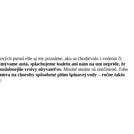
dových piesní ešte aj my poznáme, ako sa chodievalo s vedrom či
ývame autá, splachujeme toaletu ani nám na um nepríde, že
hudobnejšie vrstvy obyvateľov.
Mnohé studne sú znečistené, čoho
iera na choroby spôsobené pitím špinavej vody – ročne takto
y.