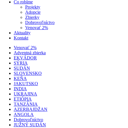
Čo robíme
Projekty
Adopcie
Zbierky
Dobrovoľníctvo
Venovať 2%
Aktuality
Kontakt
Venovať 2%
Adventná zbierka
EKVÁDOR
SÝRIA
SUDÁN
SLOVENSKO
KEŇA
JAKUTSKO
INDIA
UKRAJINA
ETIÓPIA
TANZÁNIA
AZERBAJDŽAN
ANGOLA
Dobrovoľníctvo
JUŽNÝ SUDÁN