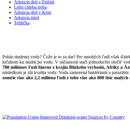
Adopcia detí v Etiópii
Lebo chleba treba
Adopcia detí v Keni
Adopcia tried
Tehlička
Pohár studenej vody? Čože je to za dar! Pre mnohých ľudí však ďalek
krčahom ku studni po vodu. V súčasnosti stačí jednoducho otočiť vo
780 miliónov ľudí hlavne z krajín Blízkeho východu, Afriky a Áz
následkom je zlá kvalita vody. Voda zamorená baktériami a parazitmi
zomrie viac ako 2,2 milióna ľudí z toho viac ako 800 tisíc malých 