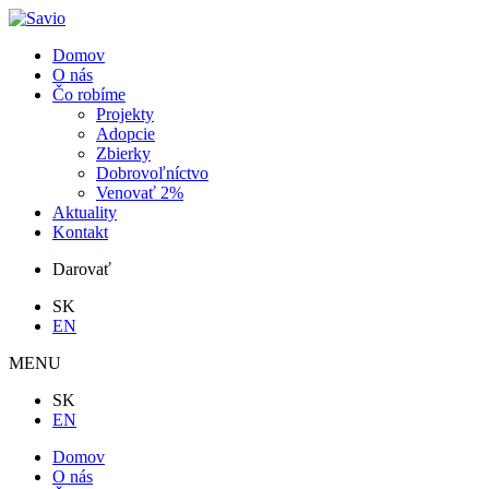
Domov
O nás
Čo robíme
Projekty
Adopcie
Zbierky
Dobrovoľníctvo
Venovať 2%
Aktuality
Kontakt
Darovať
SK
EN
MENU
SK
EN
Domov
O nás