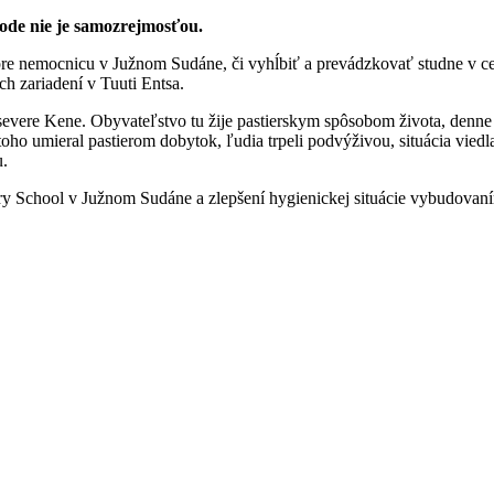
vode nie je samozrejmosťou.
 pre nemocnicu v Južnom Sudáne, či vyhĺbiť a prevádzkovať studne v ce
h zariadení v Tuuti Entsa.
evere Kene. Obyvateľstvo tu žije pastierskym spôsobom života, denne k
oho umieral pastierom dobytok, ľudia trpeli podvýživou, situácia vied
u.
 School v Južnom Sudáne a zlepšení hygienickej situácie vybudovaním t