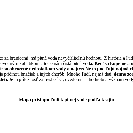
Pohár vody
o za hranicami má pitná voda nevyčísliteľnú hodnotu. Z histórie a ľu
dovodným kohútikom a tečie nám čistá pitná voda.
Keď sa kúpeme a um
ie sú ohrozené nedostatkom vody a najtvrdšie to pociťujú najmä c
 je príčinou hnačiek a iných chorôb. Mnoho ľudí, najmä detí,
denne zom
detí.
Je tu príležitosť zamyslieť sa, uvedomiť si hodnotu a význam vod
Mapa prístupu ľudí k pitnej vode podľa krajín