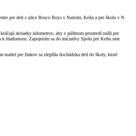
ntre pre deti z ulice Bosco Boys v Nairobi, Keňa a pre školu v N
ráčajú desiatky kilometrov, aby v púštnom prostredí našli pre
la k hladomoru. Zapojením sa do iniciatívy Spolu pre Keňu sme
oaliet pre žiakov sa zlepšila dochádzka detí do školy, ktoré