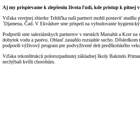
Aj my prispievame k zlepšeniu života ľudí, kde prístup k pitnej 
Vďaka verejnej zbierke Tehlička naši partneri mohli postaviť studňu
´Djamena, Čad. V Ekvádore sme prispeli na vybudovanie hygienickýc
Podporili sme saleziánskych partnerov v mestách Marsabit a Korr na s
dobytok vodu a pastvu. Oblasť zasiahlo rozsiahle sucho. Dôsledkom t
podporili výživový program pre podvyživené deti predškolského vek
Vďaka rekonštrukcii polorozpadnutej základnej školy Bakindo Primary
nechýbali kvôli chorobám.