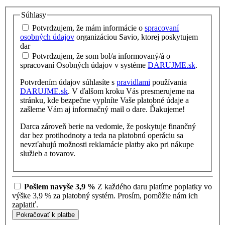
Súhlasy
Potvrdzujem, že mám informácie o
spracovaní
osobných údajov
organizáciou Savio, ktorej poskytujem
dar
Potvrdzujem, že som bol/a informovaný/á o
spracovaní Osobných údajov v systéme
DARUJME.sk
.
Potvrdením údajov súhlasíte s
pravidlami
používania
DARUJME.sk
. V ďalšom kroku Vás presmerujeme na
stránku, kde bezpečne vyplníte Vaše platobné údaje a
zašleme Vám aj informačný mail o dare. Ďakujeme!
Darca zároveň berie na vedomie, že poskytuje finančný
dar bez protihodnoty a teda na platobnú operáciu sa
nevzťahujú možnosti reklamácie platby ako pri nákupe
služieb a tovarov.
Pošlem navyše 3,9 %
Z každého daru platíme poplatky vo
výške 3,9 % za platobný systém. Prosím, pomôžte nám ich
zaplatiť.
Pokračovať k platbe