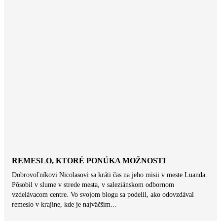
REMESLO, KTORÉ PONÚKA MOŽNOSTI
Dobrovoľníkovi Nicolasovi sa kráti čas na jeho misii v meste Luanda.
Pôsobil v slume v strede mesta, v saleziánskom odbornom
vzdelávacom centre. Vo svojom blogu sa podelil, ako odovzdával
remeslo v krajine, kde je najväčším...