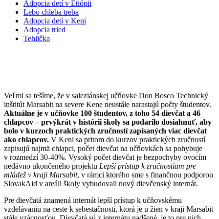
Adopcia detí v Etiópii
Lebo chleba treba
Adopcia detí v Keni
Adopcia tried
Tehlička
Pomáhame vzdelávať dievčatá v Keni
Veľmi sa tešíme, že v saleziánskej učňovke Don Bosco Technický
inštitút Marsabit na severe Kene neustále narastajú počty študentov.
Aktuálne je v učňo
vke 100 študentov, z toho 54 dievčat a 46
chlapcov – prvýkrát v histórii školy sa podarilo dosiahnuť, aby
bolo v kurzoch praktických zručností zapísaných viac dievčat
ako chlapcov.
V Keni sa pritom do kurzov praktických zručností
zapisujú najmä chlapci, počet dievčat na učňovkách sa pohybuje
v rozmedzí 30-40%. Vysoký počet dievčat je bezpochyby ovocím
nedávno ukončeného projektu
Lepší prístup k zručnostiam pre
mládež v kraji Marsabit
, v rámci ktorého sme s finančnou podporou
SlovakAid v areáli školy vybudovali nový dievčenský internát.
Pre dievčatá znamená internát lepší prístup k učňovskému
vzdelávaniu na ceste k sebestačnosti, ktorá je u žien v kraji Marsabit
stále vzácnosťou. Dievčatá sú z internátu nadšené, je to pre nich