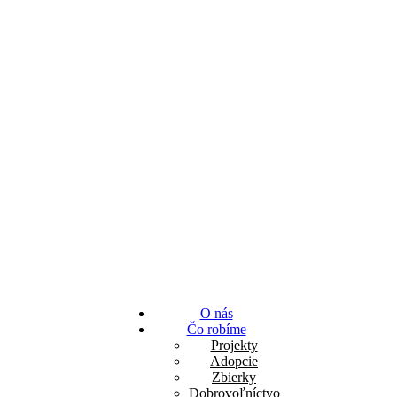
O nás
Čo robíme
Projekty
Adopcie
Zbierky
Dobrovoľníctvo