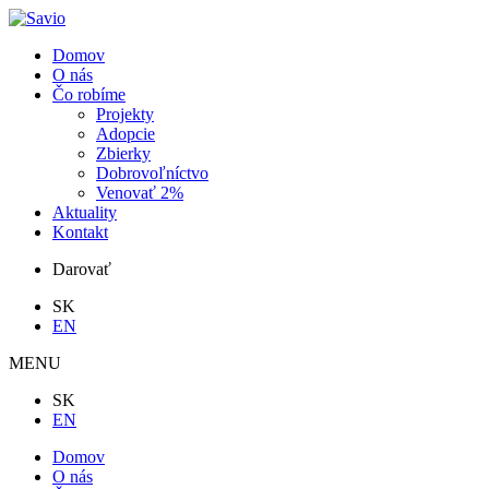
Domov
O nás
Čo robíme
Projekty
Adopcie
Zbierky
Dobrovoľníctvo
Venovať 2%
Aktuality
Kontakt
Darovať
SK
EN
MENU
SK
EN
Domov
O nás