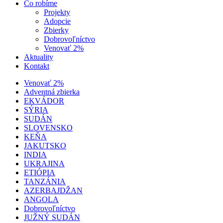
Čo robíme
Projekty
Adopcie
Zbierky
Dobrovoľníctvo
Venovať 2%
Aktuality
Kontakt
Venovať 2%
Adventná zbierka
EKVÁDOR
SÝRIA
SUDÁN
SLOVENSKO
KEŇA
JAKUTSKO
INDIA
UKRAJINA
ETIÓPIA
TANZÁNIA
AZERBAJDŽAN
ANGOLA
Dobrovoľníctvo
JUŽNÝ SUDÁN