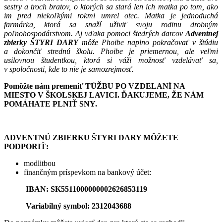
sestry a troch bratov, o ktorých sa stará len ich matka po tom, ako
im pred niekoľkými rokmi umrel otec. Matka je jednoduchá
farmárka, ktorá sa snaží uživiť svoju rodinu drobným
poľnohospodárstvom. Aj vďaka pomoci štedrých darcov
Adventnej
zbierky
ŠTYRI DARY
môže Phoibe naplno pokračovať v štúdiu
a dokončiť strednú školu. Phoibe je priemernou, ale veľmi
usilovnou študentkou, ktorá si váži možnosť vzdelávať sa,
v spoločnosti, kde to nie je samozrejmosť.
Pomôžte nám premeniť TÚŽBU PO VZDELANÍ NA
MIESTO V ŠKOLSKEJ LAVICI. ĎAKUJEME, ŽE NÁM
POMÁHATE PLNIŤ SNY.
ADVENTNÚ ZBIERKU ŠTYRI DARY MÔŽETE
PODPORIŤ:
modlitbou
finančným príspevkom na bankový účet:
IBAN:
SK5511000000002626853119
Variabilný symbol:
2312043688