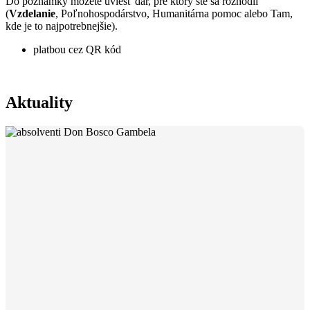
Do poznámky môžete uviesť dar, pre ktorý ste sa rozhodli
(
Vzdelanie
, Poľnohospodárstvo, Humanitárna pomoc alebo Tam,
kde je to najpotrebnejšie).
platbou cez QR kód
Aktuality