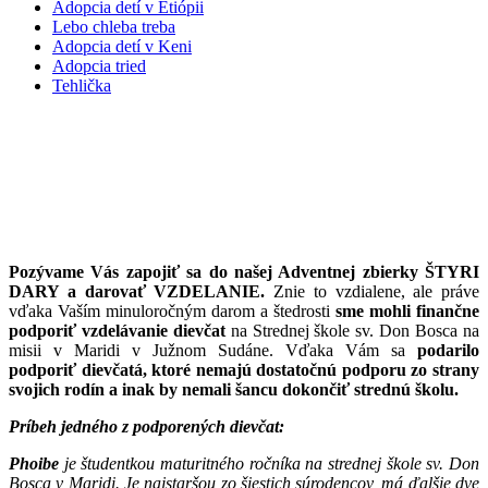
Adopcia detí v Etiópii
Lebo chleba treba
Adopcia detí v Keni
Adopcia tried
Tehlička
Pomôžte nám premeniť TÚŽBU PO
VZDELANÍ NA MIESTO V ŠKOLSKEJ
LAVICI
Pozývame Vás zapojiť sa do našej Adventnej zbierky ŠTYRI
DARY a darovať VZDELANIE.
Znie to vzdialene, ale práve
vďaka Vaším minuloročným darom a štedrosti
sme mohli finančne
podporiť
vzdelávanie dievčat
na Strednej škole sv. Don Bosca na
misii v Maridi v Južnom Sudáne. Vďaka Vám sa
podarilo
podporiť dievčatá, ktoré nemajú dostatočnú podporu zo strany
svojich rodín a inak by nemali šancu dokončiť strednú školu.
Príbeh jedného z podporených dievčat:
Phoibe
je študentkou maturitného ročníka na strednej škole sv. Don
Bosca v Maridi. Je najstaršou zo šiestich súrodencov, má ďalšie dve