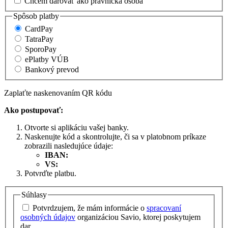
Chcem darovať ako právnická osoba
Spôsob platby
CardPay
TatraPay
SporoPay
ePlatby VÚB
Bankový prevod
Zaplaťte naskenovaním QR kódu
Ako postupovať:
Otvorte si aplikáciu vašej banky.
Naskenujte kód a skontrolujte, či sa v platobnom príkaze
zobrazili nasledujúce údaje:
IBAN:
VS:
Potvrďte platbu.
Súhlasy
Potvrdzujem, že mám informácie o
spracovaní
osobných údajov
organizáciou Savio, ktorej poskytujem
dar