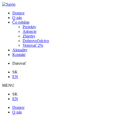
Domov
O nás
Čo robíme
Projekty
Adopcie
Zbierky
Dobrovoľníctvo
Venovať 2%
Aktuality
Kontakt
Darovať
SK
EN
MENU
SK
EN
Domov
O nás