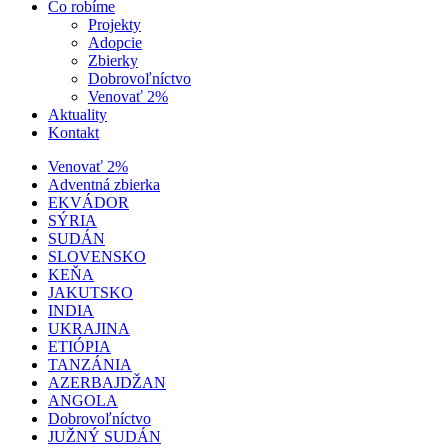
Čo robíme
Projekty
Adopcie
Zbierky
Dobrovoľníctvo
Venovať 2%
Aktuality
Kontakt
Venovať 2%
Adventná zbierka
EKVÁDOR
SÝRIA
SUDÁN
SLOVENSKO
KEŇA
JAKUTSKO
INDIA
UKRAJINA
ETIÓPIA
TANZÁNIA
AZERBAJDŽAN
ANGOLA
Dobrovoľníctvo
JUŽNÝ SUDÁN