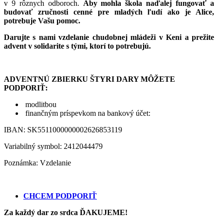
v 9 rôznych odboroch.
Aby mohla škola naďalej fungovať a
budovať zručnosti cenné pre mladých ľudí ako je Alice,
potrebuje Vašu pomoc.
Darujte s nami vzdelanie chudobnej mládeži v Keni a prežite
advent v solidarite s tými, ktorí to potrebujú.
ADVENTNÚ ZBIERKU ŠTYRI DARY MÔŽETE
PODPORIŤ:
modlitbou
finančným príspevkom na bankový účet:
IBAN: SK5511000000002626853119
Variabilný symbol: 2412044479
Poznámka: Vzdelanie
CHCEM PODPORIŤ
Za každý dar zo srdca ĎAKUJEME!