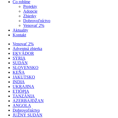
Čo robíme
Projekty
Adopcie
Zbierky
Dobrovoľníctvo
Venovať 2%
Aktuality
Kontakt
Venovať 2%
Adventná zbierka
EKVÁDOR
SÝRIA
SUDÁN
SLOVENSKO
KEŇA
JAKUTSKO
INDIA
UKRAJINA
ETIÓPIA
TANZÁNIA
AZERBAJDŽAN
ANGOLA
Dobrovoľníctvo
JUŽNÝ SUDÁN