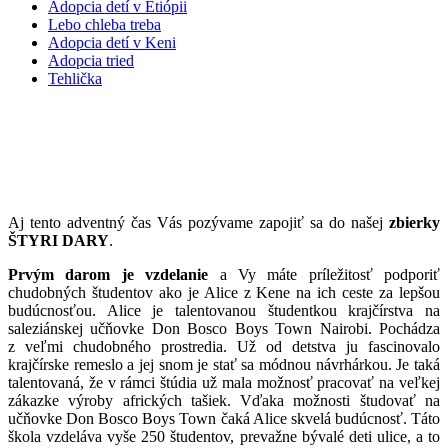
Adopcia detí v Etiópii
Lebo chleba treba
Adopcia detí v Keni
Adopcia tried
Tehlička
PREMEŇME TÚŽBU PO VZDELANÍ
NA MIESTO V ŠKOLSKEJ LAVICI
Aj tento adventný čas Vás pozývame zapojiť sa do našej
zbierky
ŠTYRI DARY
.
Prvým darom je vzdelanie
a Vy máte príležitosť podporiť
chudobných študentov ako je Alice z Kene na ich ceste za lepšou
budúcnosťou. Alice je talentovanou študentkou krajčírstva na
saleziánskej učňovke Don Bosco Boys Town Nairobi. Pochádza
z veľmi chudobného prostredia. Už od detstva ju fascinovalo
krajčírske remeslo a jej snom je stať sa módnou návrhárkou. Je taká
talentovaná, že v rámci štúdia už mala možnosť pracovať na veľkej
zákazke výroby afrických tašiek. Vďaka možnosti študovať na
učňovke Don Bosco Boys Town čaká Alice skvelá budúcnosť. Táto
škola vzdeláva vyše 250 študentov, prevažne bývalé deti ulice, a to