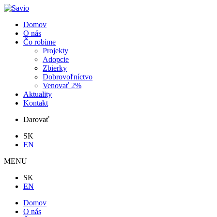
Domov
O nás
Čo robíme
Projekty
Adopcie
Zbierky
Dobrovoľníctvo
Venovať 2%
Aktuality
Kontakt
Darovať
SK
EN
MENU
SK
EN
Domov
O nás