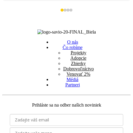
O nás
Čo robíme
Projekty
Adopcie
Zbierky
Dobrovoľníctvo
Venovať 2%
Médiá
Partneri
Prihláste sa na odber našich noviniek