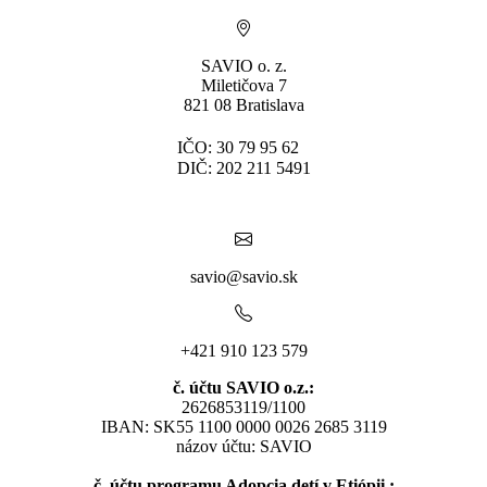
SAVIO o. z.
Miletičova 7
821 08 Bratislava
IČO: 30 79 95 62
DIČ: 202 211 5491
savio@savio.sk
+421 910 123 579
č. účtu SAVIO o.z.:
2626853119/1100
IBAN: SK55 1100 0000 0026 2685 3119
názov účtu: SAVIO
č. účtu programu Adopcia detí v Etiópii.: