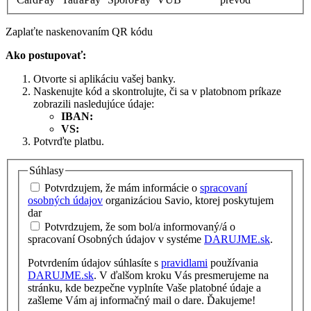
Zaplaťte naskenovaním QR kódu
Ako postupovať:
Otvorte si aplikáciu vašej banky.
Naskenujte kód a skontrolujte, či sa v platobnom príkaze
zobrazili nasledujúce údaje:
IBAN:
VS:
Potvrďte platbu.
Súhlasy
Potvrdzujem, že mám informácie o
spracovaní
osobných údajov
organizáciou Savio, ktorej poskytujem
dar
Potvrdzujem, že som bol/a informovaný/á o
spracovaní Osobných údajov v systéme
DARUJME.sk
.
Potvrdením údajov súhlasíte s
pravidlami
používania
DARUJME.sk
. V ďalšom kroku Vás presmerujeme na
stránku, kde bezpečne vyplníte Vaše platobné údaje a
zašleme Vám aj informačný mail o dare. Ďakujeme!