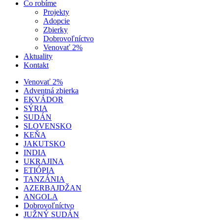
Čo robíme
Projekty
Adopcie
Zbierky
Dobrovoľníctvo
Venovať 2%
Aktuality
Kontakt
Venovať 2%
Adventná zbierka
EKVÁDOR
SÝRIA
SUDÁN
SLOVENSKO
KEŇA
JAKUTSKO
INDIA
UKRAJINA
ETIÓPIA
TANZÁNIA
AZERBAJDŽAN
ANGOLA
Dobrovoľníctvo
JUŽNÝ SUDÁN