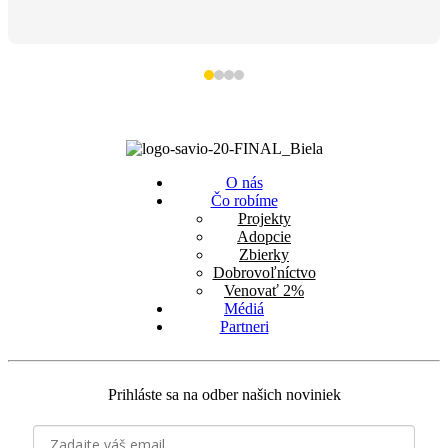
O nás
Čo robíme
Projekty
Adopcie
Zbierky
Dobrovoľníctvo
Venovať 2%
Médiá
Partneri
Prihláste sa na odber našich noviniek