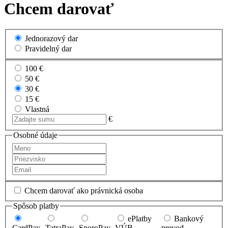
Chcem darovať
Jednorazový dar
Pravidelný dar
100 €
50 €
30 €
15 €
Vlastná
€
Osobné údaje
Chcem darovať ako právnická osoba
Spôsob platby
ePlatby
Bankový
CardPay
TatraPay
SporoPay
VÚB
prevod