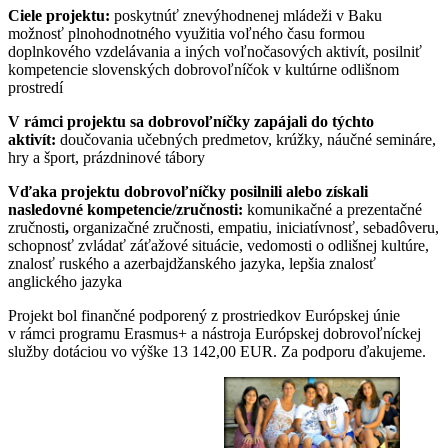
Ciele projektu:
poskytnúť znevýhodnenej mládeži v Baku
možnosť plnohodnotného využitia voľného času formou
doplnkového vzdelávania a iných voľnočasových aktivít, posilniť
kompetencie slovenských dobrovoľníčok v kultúrne odlišnom
prostredí
V rámci projektu sa dobrovoľníčky zapájali do týchto
aktivít:
doučovania učebných predmetov, krúžky, náučné semináre,
hry a šport, prázdninové tábory
Vďaka projektu dobrovoľníčky posilnili alebo získali
nasledovné kompetencie/zručnosti:
komunikačné a prezentačné
zručnosti
,
organizačné zručnosti, empatiu, iniciatívnosť, sebadôveru,
schopnosť zvládať záťažové situácie, vedomosti o odlišnej kultúre,
znalosť ruského a azerbajdžanského jazyka, lepšia znalosť
anglického jazyka
Projekt bol finančné podporený z prostriedkov Európskej únie
v rámci programu Erasmus+ a nástroja Európskej dobrovoľníckej
služby dotáciou vo výške 13 142,00 EUR. Za podporu ďakujeme.