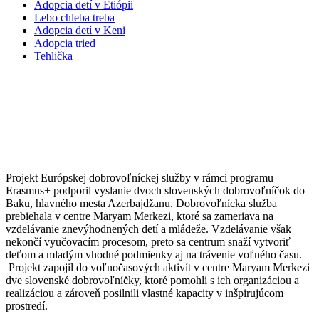
Adopcia detí v Etiópii
Lebo chleba treba
Adopcia detí v Keni
Adopcia tried
Tehlička
2015 – 2016 BAKU: VOĽNOČASOVÉ
AKTIVITY PRE ZNEVÝHODNENÚ
MLÁDEŽ
Projekt Európskej dobrovoľníckej služby v rámci programu
Erasmus+ podporil vyslanie dvoch slovenských dobrovoľníčok do
Baku, hlavného mesta Azerbajdžanu. Dobrovoľnícka služba
prebiehala v centre Maryam Merkezi, ktoré sa zameriava na
vzdelávanie znevýhodnených detí a mládeže. Vzdelávanie však
nekončí vyučovacím procesom, preto sa centrum snaží vytvoriť
deťom a mladým vhodné podmienky aj na trávenie voľného času.
Projekt zapojil do voľnočasových aktivít v centre Maryam Merkezi
dve slovenské dobrovoľníčky, ktoré pomohli s ich organizáciou a
realizáciou a zároveň posilnili vlastné kapacity v inšpirujúcom
prostredí.