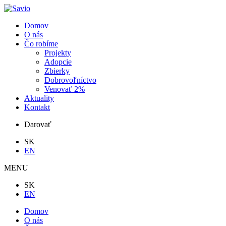
Domov
O nás
Čo robíme
Projekty
Adopcie
Zbierky
Dobrovoľníctvo
Venovať 2%
Aktuality
Kontakt
Darovať
SK
EN
MENU
SK
EN
Domov
O nás