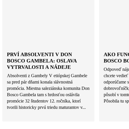
PRVÍ ABSOLVENTI V DON
AKO FUN
BOSCO GAMBELA: OSLAVA
BOSCO B
VYTRVALOSTI A NÁDEJE
Odpoveď nájd
Absolventi z Gambely V etiópskej Gambele
chcete vedieť
sa pred pár dňami konala slávnostná
odporúčame si
promócia. Miestna saleziánska komunita Don
dobrovoľníčky
Bosco Gambela tam s hrdosťou oslávila
pôsobí v tomt
promócie 32 študentov 12. ročníka, ktorí
Pôsobila tu sp
tvorili historicky prvú triedu maturantov v...