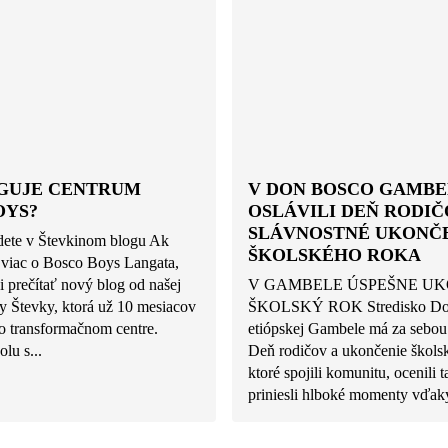
GUJE CENTRUM
V DON BOSCO GAMBE
OYS?
OSLÁVILI DEŇ RODIČ
SLÁVNOSTNÉ UKONČ
ete v Števkinom blogu Ak
ŠKOLSKÉHO ROKA
 viac o Bosco Boys Langata,
 prečítať nový blog od našej
V GAMBELE ÚSPEŠNE UK
 Števky, ktorá už 10 mesiacov
ŠKOLSKÝ ROK Stredisko Do
o transformačnom centre.
etiópskej Gambele má za sebou
olu s...
Deň rodičov a ukončenie škols
ktoré spojili komunitu, ocenili t
priniesli hlboké momenty vďaky