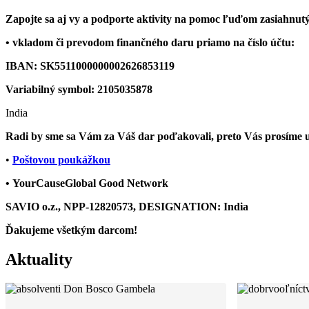
Zapojte sa aj vy a p
odporte aktivity na pomoc ľuďom zasiahnutý
• vkladom či prevodom finančného daru priamo na číslo účtu:
IBAN: SK5511000000002626853119
Variabilný symbol:
2105035878
India
Radi by sme sa Vám za Váš dar poďakovali, preto Vás prosíme uv
•
Poštovou poukážkou
• YourCauseGlobal Good Network
SAVIO o.z., NPP-12820573, DESIGNATION: India
Ďakujeme všetkým darcom!
Aktuality