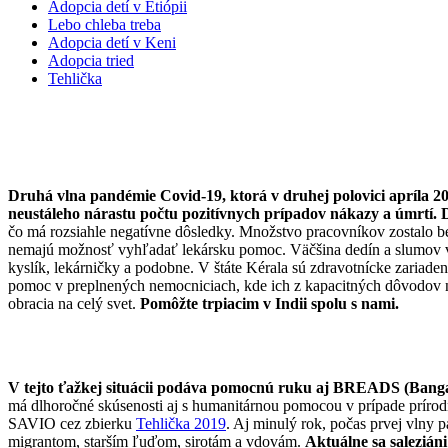
Adopcia detí v Etiópii
Lebo chleba treba
Adopcia detí v Keni
Adopcia tried
Tehlička
Druhá vlna pandémie Covid-19, ktorá v druhej polovici apríla 20
neustáleho nárastu počtu pozitívnych prípadov nákazy a úmrtí. 
čo má rozsiahle negatívne dôsledky. Množstvo pracovníkov zostalo bez
nemajú možnosť vyhľadať lekársku pomoc. Väčšina dedín a slumov v š
kyslík, lekárničky a podobne. V štáte Kérala sú zdravotnícke zariade
pomoc v preplnených nemocniciach, kde ich z kapacitných dôvodov n
obracia na celý svet.
Pomôžte trpiacim v Indii spolu s nami.
V tejto ťažkej situácii podáva pomocnú ruku aj BREADS (Bangal
má dlhoročné skúsenosti aj s humanitárnou pomocou v prípade prírodný
SAVIO cez zbierku
Tehlička 2019
. Aj minulý rok, počas prvej vln
migrantom, starším ľuďom, sirotám a vdovám.
Aktuálne sa salezián