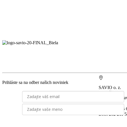
Prihláste sa na odber našich noviniek
SAVIO o. z.
Miletičova 7
821 08 Bratisla
IČO: 30 79 95
DIČ: 202 211 