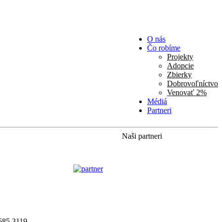
O nás
Čo robíme
Projekty
Adopcie
Zbierky
Dobrovoľníctvo
Venovať 2%
Médiá
Partneri
Naši partneri
685 3119