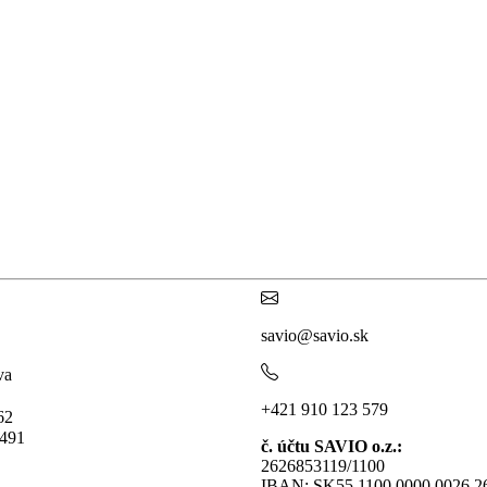
savio@savio.sk
va
+421 910 123 579
 62
5491
č. účtu SAVIO o.z.:
2626853119/1100
IBAN: SK55 1100 0000 0026 2