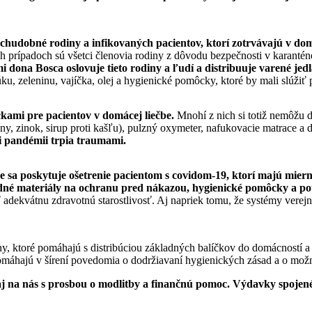
e chudobné rodiny a infikovaných pacientov, ktorí zotrvávajú v do
prípadoch sú všetci členovia rodiny z dôvodu bezpečnosti v karanténe
dona Bosca oslovuje tieto rodiny a ľudí a distribuuje varené jed
u, zeleninu, vajíčka, olej a hygienické pomôcky, ktoré by mali slúžiť
ckami pre pacientov v domácej liečbe.
Mnohí z nich si totiž nemôžu 
y, zinok, sirup proti kašľu), pulzný oxymeter, nafukovacie matrace a 
li pandémii trpia traumami.
de sa poskytuje ošetrenie pacientom s covidom-19, ktorí majú miern
ladné materiály na ochranu pred nákazou, hygienické pomôcky a po
adekvátnu zdravotnú starostlivosť. Aj napriek tomu, že systémy verejn
, ktoré pomáhajú s distribúciou základných balíčkov do domácností a 
 pomáhajú v šírení povedomia o dodržiavaní hygienických zásad a o mož
j na nás s prosbou o modlitby a finančnú pomoc. Výdavky spojené s