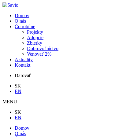
Domov
O nás
Čo robíme
Projekty
Adopcie
Zbierky
Dobrovoľníctvo
Venovať 2%
Aktuality
Kontakt
Darovať
SK
EN
MENU
SK
EN
Domov
O nás