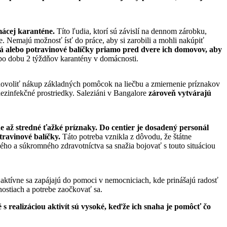
mácej karanténe.
Títo ľudia, ktorí sú závislí na dennom zárobku,
. Nemajú možnosť ísť do práce, aby si zarobili a mohli nakúpiť
lá alebo potravinové balíčky priamo pred dvere ich domovov, aby
 po dobu 2 týždňov karantény v domácnosti.
dovoliť nákup základných pomôcok na liečbu a zmiernenie príznakov
dezinfekčné prostriedky. Saleziáni v Bangalore
zároveň vytvárajú
e až stredné ťažké príznaky. Do centier je dosadený personál
travinové balíčky.
Táto potreba vznikla z dôvodu, že štátne
ého a súkromného zdravotníctva sa snažia bojovať s touto situáciou
aktívne sa zapájajú do pomoci v nemocniciach, kde prinášajú radosť
nostiach a potrebe zaočkovať sa.
 realizáciou aktivít sú vysoké, keďže ich snaha je pomôcť čo