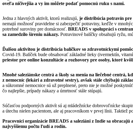
oveľa ničivejšia a vy im môžete podať pomocnú ruku s nami.
Jedna z hlavných aktivít, ktorú realizujú,
je distribúcia potravín pr
nemajú možnosť pravidelne si zabezpečiť potraviny, keďže v mnohých 
potrebné suroviny pre domácnosť.
BREADS v spolupráci s centrami 
sa zamedzilo šíreniu nákazy.
Potravinové balíčky obsahujú ryžu, múk
Ďalšou aktivitou je distribúcia balíčkov so zdravotníckymi pomô
Covid-19. Balíček bude obsahovať základné lieky (ivermektín, vitamín
priestor pre online konzultácie a rozhovory pre osoby, ktoré kvô
Mnohé saleziánske centrá a školy sa menia na liečebné centrá, k
z nemocníc (lekári a zdravotné sestry), avšak stále chýbajú zák
a súkromné nemocnice sú už preplnené, preto nie je možné poskytnúť 
čo najlepšie, prípady nákazy a úmrtnosť stále stúpajú.
Súčasťou podporných aktivít sú aj mládežnícke dobrovoľnícke skupiny
a útechu nielen pacientom, ale aj pracovníkom v prvej línii. Taktiež
Pracovníci organizácie BREADS a saleziáni z Indie sa obracajú a
najvyššiemu počtu ľudí a rodín.