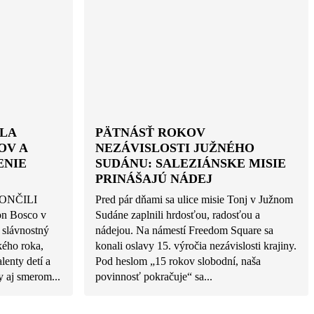
LA
PÄTNÁSŤ ROKOV
OV A
NEZÁVISLOSTI JUŽNÉHO
ENIE
SUDÁNU: SALEZIÁNSKE MISIE
PRINÁŠAJÚ NÁDEJ
ONČILI
Pred pár dňami sa ulice misie Tonj v Južnom
n Bosco v
Sudáne zaplnili hrdosťou, radosťou a
 slávnostný
nádejou. Na námestí Freedom Square sa
kého roka,
konali oslavy 15. výročia nezávislosti krajiny.
alenty detí a
Pod heslom „15 rokov slobodní, naša
 aj smerom...
povinnosť pokračuje“ sa...