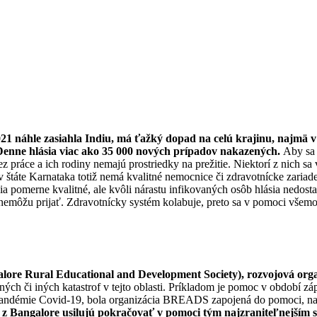
2021 DRUHÁ VLNA PANDÉMIE COVID-1
21 náhle zasiahla Indiu, má ťažký dopad na celú krajinu, najmä v
Denne hlásia viac ako 35 000 nových prípadov nakazených.
Aby sa 
 práce a ich rodiny nemajú prostriedky na prežitie. Niektorí z nich sa
táte Karnataka totiž nemá kvalitné nemocnice či zdravotnícke zariade
nia pomerne kvalitné, ale kvôli nárastu infikovaných osôb hlásia nedos
emôžu prijať. Zdravotnícky systém kolabuje, preto sa v pomoci všemož
ore Rural Educational and Development Society), rozvojová organ
ch či iných katastrof v tejto oblasti. Príkladom je pomoc v období zá
y pandémie Covid-19, bola organizácia BREADS zapojená do pomoci, n
i z Bangalore usilujú pokračovať v pomoci tým najzraniteľnejším 