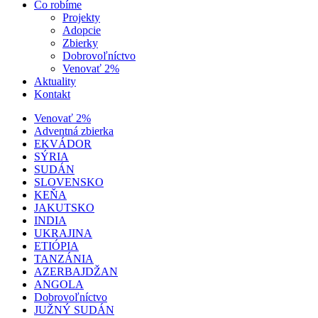
Čo robíme
Projekty
Adopcie
Zbierky
Dobrovoľníctvo
Venovať 2%
Aktuality
Kontakt
Venovať 2%
Adventná zbierka
EKVÁDOR
SÝRIA
SUDÁN
SLOVENSKO
KEŇA
JAKUTSKO
INDIA
UKRAJINA
ETIÓPIA
TANZÁNIA
AZERBAJDŽAN
ANGOLA
Dobrovoľníctvo
JUŽNÝ SUDÁN