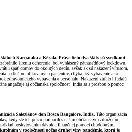
9
 štátoch Karnataka a Kérala. Práve tieto dva štáty sú svedkami
zabránilo šíreniu ochorenia, bol vyhlásený pätnásťdňový lockdown,
 vrátili späť domov do okolitých dedín, avšak ak sú nakazení vírusom,
nia na liečbu infikovaných pacientov, chýba tiež vybavenie ako
tatok zdravotníckeho vybavenia a personálu. Nakazení zúfalo hľadajú
ne angažuje aj občianska spoločnosť. India sa s prosbou o pomoc
izácia Saleziánov don Bosca Bangalore, India.
Táto organizácia
plav, kedy ste ich prácu podporili s našim občianskym združením
apríklad poskytovaním dávok a finančnej pomoci chudobným,
skupinám v spoločnosti počas druhej vlny pandémie, ktorá je