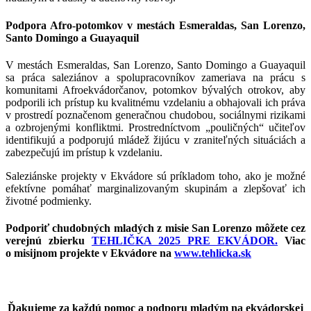
Podpora Afro-potomkov v mestách Esmeraldas, San Lorenzo,
Santo Domingo a Guayaquil
V mestách Esmeraldas, San Lorenzo, Santo Domingo a Guayaquil
sa práca saleziánov a spolupracovníkov zameriava na prácu s
komunitami Afroekvádorčanov, potomkov bývalých otrokov, aby
podporili ich prístup ku kvalitnému vzdelaniu a obhajovali ich práva
v prostredí poznačenom generačnou chudobou, sociálnymi rizikami
a ozbrojenými konfliktmi. Prostredníctvom „pouličných“ učiteľov
identifikujú a podporujú mládež žijúcu v zraniteľných situáciách a
zabezpečujú im prístup k vzdelaniu.
Saleziánske projekty v Ekvádore sú príkladom toho, ako je možné
efektívne pomáhať marginalizovaným skupinám a zlepšovať ich
životné podmienky.
Podporiť chudobných mladých z misie San Lorenzo môžete cez
verejnú zbierku
TEHLIČKA 2025 PRE EKVÁDOR.
Viac
o misijnom projekte v Ekvádore na
www.tehlicka.sk
Ďakujeme za každú pomoc a podporu mladým na ekvádorskej