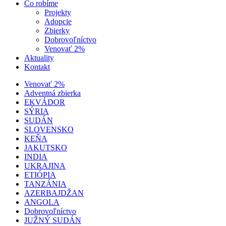
Čo robíme
Projekty
Adopcie
Zbierky
Dobrovoľníctvo
Venovať 2%
Aktuality
Kontakt
Venovať 2%
Adventná zbierka
EKVÁDOR
SÝRIA
SUDÁN
SLOVENSKO
KEŇA
JAKUTSKO
INDIA
UKRAJINA
ETIÓPIA
TANZÁNIA
AZERBAJDŽAN
ANGOLA
Dobrovoľníctvo
JUŽNÝ SUDÁN