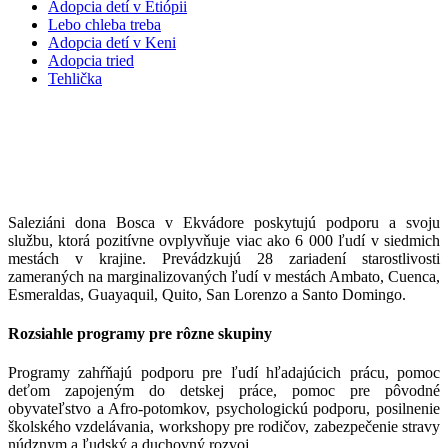
Adopcia detí v Etiópii
Lebo chleba treba
Adopcia detí v Keni
Adopcia tried
Tehlička
Pomoc pre viac ako 6 000 ľudí v núdzi v
Ekvádore
Saleziáni dona Bosca v Ekvádore poskytujú podporu a svoju
službu, ktorá pozitívne ovplyvňuje viac ako 6 000 ľudí v siedmich
mestách v krajine. Prevádzkujú 28 zariadení starostlivosti
zameraných na marginalizovaných ľudí v mestách Ambato, Cuenca,
Esmeraldas, Guayaquil, Quito, San Lorenzo a Santo Domingo.
Rozsiahle programy pre rôzne skupiny
Programy zahŕňajú podporu pre ľudí hľadajúcich prácu, pomoc
deťom zapojeným do detskej práce, pomoc pre pôvodné
obyvateľstvo a Afro-potomkov, psychologickú podporu, posilnenie
školského vzdelávania, workshopy pre rodičov, zabezpečenie stravy
núdznym a ľudský a duchovný rozvoj.