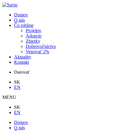
Domov
O nás
Čo robíme
Projekty
Adopcie
Zbierky
Dobrovoľníctvo
Venovať 2%
Aktuality
Kontakt
Darovať
SK
EN
MENU
SK
EN
Domov
O nás