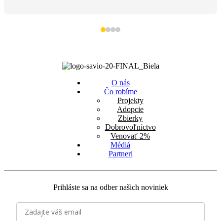
O nás
Čo robíme
Projekty
Adopcie
Zbierky
Dobrovoľníctvo
Venovať 2%
Médiá
Partneri
Prihláste sa na odber našich noviniek