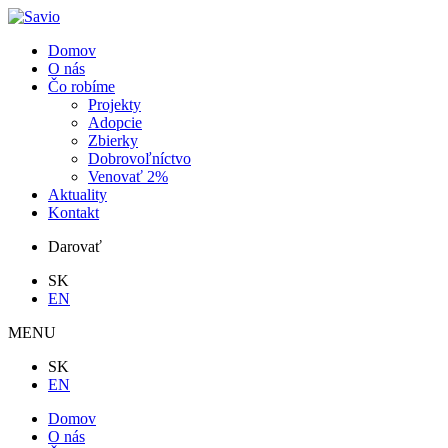
Domov
O nás
Čo robíme
Projekty
Adopcie
Zbierky
Dobrovoľníctvo
Venovať 2%
Aktuality
Kontakt
Darovať
SK
EN
MENU
SK
EN
Domov
O nás