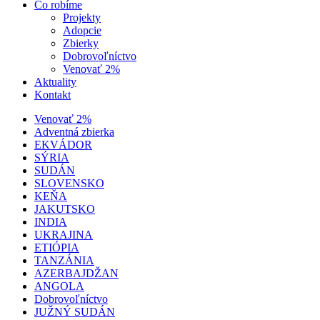
Čo robíme
Projekty
Adopcie
Zbierky
Dobrovoľníctvo
Venovať 2%
Aktuality
Kontakt
Venovať 2%
Adventná zbierka
EKVÁDOR
SÝRIA
SUDÁN
SLOVENSKO
KEŇA
JAKUTSKO
INDIA
UKRAJINA
ETIÓPIA
TANZÁNIA
AZERBAJDŽAN
ANGOLA
Dobrovoľníctvo
JUŽNÝ SUDÁN