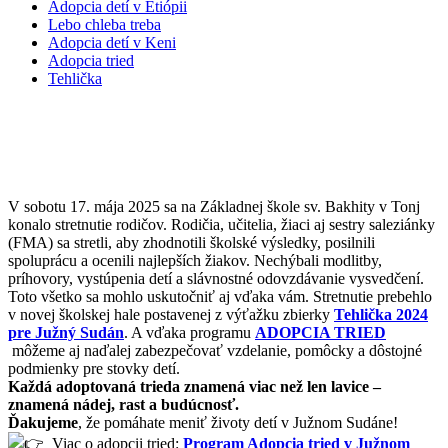
Adopcia detí v Etiópii
Lebo chleba treba
Adopcia detí v Keni
Adopcia tried
Tehlička
SPOLU PRE BUDÚCNOSŤ DETÍ V
JUŽNOM SUDÁNE
V sobotu 17. mája 2025 sa na Základnej škole sv. Bakhity v Tonj
konalo stretnutie rodičov. Rodičia, učitelia, žiaci aj sestry saleziánky
(FMA) sa stretli, aby zhodnotili školské výsledky, posilnili
spoluprácu a ocenili najlepších žiakov. Nechýbali modlitby,
príhovory, vystúpenia detí a slávnostné odovzdávanie vysvedčení.
Toto všetko sa mohlo uskutočniť aj vďaka vám. Stretnutie prebehlo
v novej školskej hale postavenej z výťažku zbierky
Tehlička 2024
pre Južný Sudán
. A vďaka programu
ADOPCIA TRIED
môžeme aj naďalej zabezpečovať vzdelanie, pomôcky a dôstojné
podmienky pre stovky detí.
Každá adoptovaná trieda znamená viac než len lavice –
znamená nádej, rast a budúcnosť.
Ďakujeme
, že pomáhate meniť životy detí v Južnom Sudáne!
Viac o adopcii tried:
Program Adopcia tried v Južnom