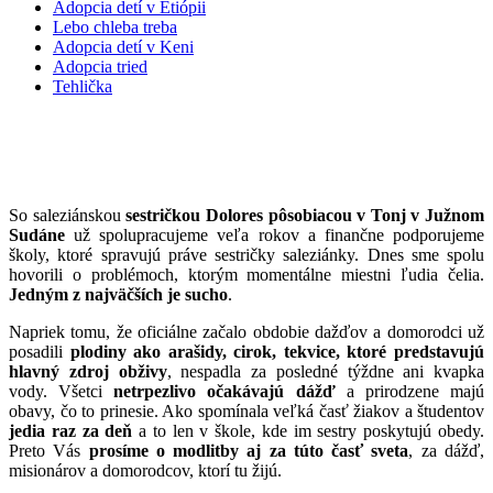
Adopcia detí v Etiópii
Lebo chleba treba
Adopcia detí v Keni
Adopcia tried
Tehlička
Sucho v Južnom Sudáne
So saleziánskou
sestričkou Dolores pôsobiacou v Tonj v Južnom
Sudáne
už spolupracujeme veľa rokov a finančne podporujeme
školy, ktoré spravujú práve sestričky saleziánky. Dnes sme spolu
hovorili o problémoch, ktorým momentálne miestni ľudia čelia.
Jedným z najväčších je sucho
.
Napriek tomu, že oficiálne začalo obdobie dažďov a domorodci už
posadili
plodiny ako arašidy, cirok, tekvice, ktoré predstavujú
hlavný zdroj obživy
, nespadla za posledné týždne ani kvapka
vody. Všetci
netrpezlivo očakávajú dážď
a prirodzene majú
obavy, čo to prinesie. Ako spomínala veľká časť žiakov a študentov
jedia raz za deň
a to len v škole, kde im sestry poskytujú obedy.
Preto Vás
prosíme o modlitby aj za túto časť sveta
, za dážď,
misionárov a domorodcov, ktorí tu žijú.