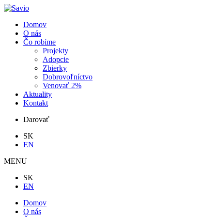
Domov
O nás
Čo robíme
Projekty
Adopcie
Zbierky
Dobrovoľníctvo
Venovať 2%
Aktuality
Kontakt
Darovať
SK
EN
MENU
SK
EN
Domov
O nás