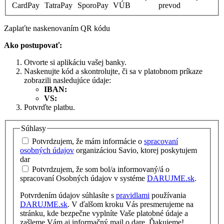
CardPay
TatraPay
SporoPay
VÚB
prevod
Zaplaťte naskenovaním QR kódu
Ako postupovať:
Otvorte si aplikáciu vašej banky.
Naskenujte kód a skontrolujte, či sa v platobnom príkaze
zobrazili nasledujúce údaje:
IBAN:
VS:
Potvrďte platbu.
Súhlasy
Potvrdzujem, že mám informácie o
spracovaní
osobných údajov
organizáciou Savio, ktorej poskytujem
dar
Potvrdzujem, že som bol/a informovaný/á o
spracovaní Osobných údajov v systéme
DARUJME.sk
.
Potvrdením údajov súhlasíte s
pravidlami
používania
DARUJME.sk
. V ďalšom kroku Vás presmerujeme na
stránku, kde bezpečne vyplníte Vaše platobné údaje a
zašleme Vám aj informačný mail o dare. Ďakujeme!