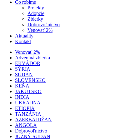
Čo robíme
Projekty
Adopcie
Zbierky
Dobrovoľníctvo
Venovať 2%
Aktuality
Kontakt
Venovať 2%
Adventná zbierka
EKVÁDOR
SÝRIA
SUDÁN
SLOVENSKO
KEŇA
JAKUTSKO
INDIA
UKRAJINA
ETIÓPIA
TANZÁNIA
AZERBAJDŽAN
ANGOLA
Dobrovoľníctvo
JUŽNÝ SUDÁN