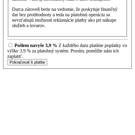
Darca zároveň berie na vedomie, že poskytuje finančný
dar bez protihodnoty a teda na platobnú operáciu sa
nevzťahujú možnosti reklamácie platby ako pri nákupe
služieb a tovarov.
Pošlem navyše 3,9 %
Z každého daru platíme poplatky vo
výške 3,9 % za platobný systém. Prosím, pomôžte nám ich
zaplatiť.
Pokračovať k platbe