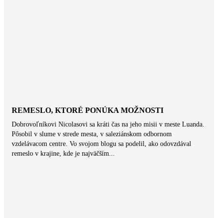
REMESLO, KTORÉ PONÚKA MOŽNOSTI
Dobrovoľníkovi Nicolasovi sa kráti čas na jeho misii v meste Luanda.
Pôsobil v slume v strede mesta, v saleziánskom odbornom
vzdelávacom centre. Vo svojom blogu sa podelil, ako odovzdával
remeslo v krajine, kde je najväčším...