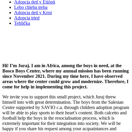
Adopcia detí v Etiópii
Lebo chleba treba
Adopcia detí v Keni
Adopcia tried
Tehlička
Support the project of our volunteer
Juraj
Hi! I’m Juraj. I am in Africa, among the boys in need, at the
Bosco Boys Center, where my annual mission has been running
since November 2021. During my time here, I have observed
areas where the center could grow and modernize. Therefore, I
come for help in implementing this project.
We invite you to support this small project, which Juraj threw
himself into with great determination. The boys from the Salesian
Centre supported by SAVIO c.a. through children adoption program
will be able to play sports to their heart’s content. Both calcetto and
football help the boys in the resocialisation process, which is
extremely important for their integration into society. We will be
happy if you share his request among your acquaintances and