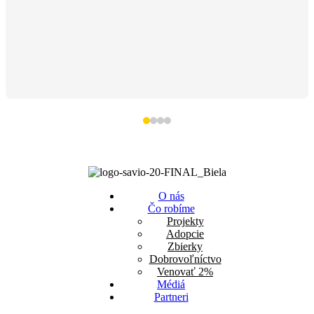
O nás
Čo robíme
Projekty
Adopcie
Zbierky
Dobrovoľníctvo
Venovať 2%
Médiá
Partneri