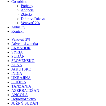
Čo robíme
Projekty
Adopcie
Zbierky
Dobrovoľníctvo
Venovať 2%
Aktuality
Kontakt
Venovať 2%
Adventná zbierka
EKVÁDOR
SÝRIA
SUDÁN
SLOVENSKO
KEŇA
JAKUTSKO
INDIA
UKRAJINA
ETIÓPIA
TANZÁNIA
AZERBAJDŽAN
ANGOLA
Dobrovoľníctvo
JUŽNÝ SUDÁN