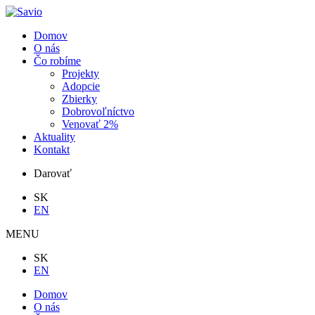
Domov
O nás
Čo robíme
Projekty
Adopcie
Zbierky
Dobrovoľníctvo
Venovať 2%
Aktuality
Kontakt
Darovať
SK
EN
MENU
SK
EN
Domov
O nás