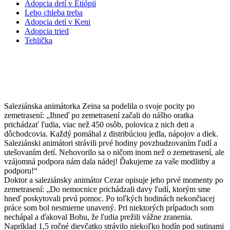
Adopcia detí v Etiópii
Lebo chleba treba
Adopcia detí v Keni
Adopcia tried
Tehlička
SVEDECTVÁ ANIMÁTOROV ZO
SÝRSKEHO MESTA ALEPPO
Saleziánska animátorka Zeina sa podelila o svoje pocity po
zemetrasení: „Ihneď po zemetrasení začali do nášho oratka
prichádzať ľudia, viac než 450 osôb, polovica z nich deti a
dôchodcovia. Každý pomáhal z distribúciou jedla, nápojov a diek.
Saleziánski animátori strávili prvé hodiny povzbudzovaním ľudí a
utešovaním detí. Nehovorilo sa o ničom inom než o zemetrasení, ale
vzájomná podpora nám dala nádej! Ďakujeme za vaše modlitby a
podporu!“
Doktor a saleziánsky animátor Cezar opisuje jeho prvé momenty po
zemetrasení: „Do nemocnice prichádzali davy ľudí, ktorým sme
hneď poskytovali prvú pomoc. Po toľkých hodinách nekončiacej
práce som bol nesmierne unavený. Pri niektorých prípadoch som
nechápal a ďakoval Bohu, že ľudia prežili vážne zranenia.
Napríklad 1,5 ročné dievčatko strávilo niekoľko hodín pod sutinami