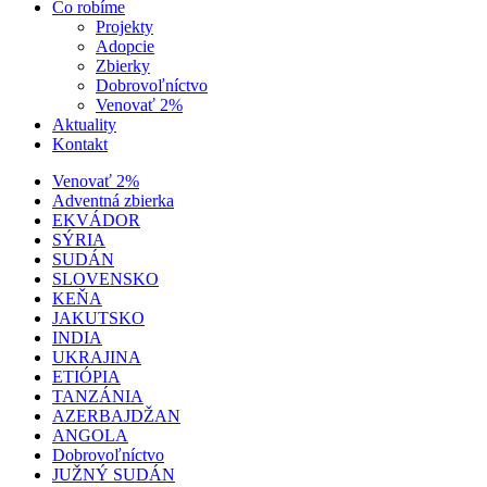
Čo robíme
Projekty
Adopcie
Zbierky
Dobrovoľníctvo
Venovať 2%
Aktuality
Kontakt
Venovať 2%
Adventná zbierka
EKVÁDOR
SÝRIA
SUDÁN
SLOVENSKO
KEŇA
JAKUTSKO
INDIA
UKRAJINA
ETIÓPIA
TANZÁNIA
AZERBAJDŽAN
ANGOLA
Dobrovoľníctvo
JUŽNÝ SUDÁN