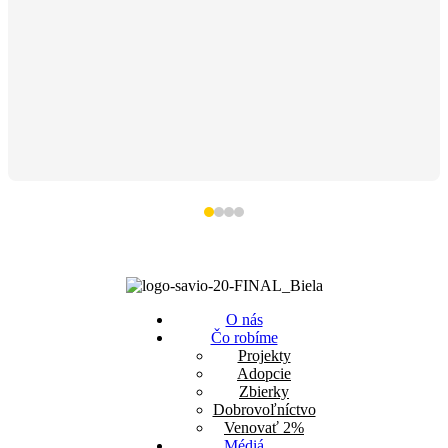
O nás
Čo robíme
Projekty
Adopcie
Zbierky
Dobrovoľníctvo
Venovať 2%
Médiá