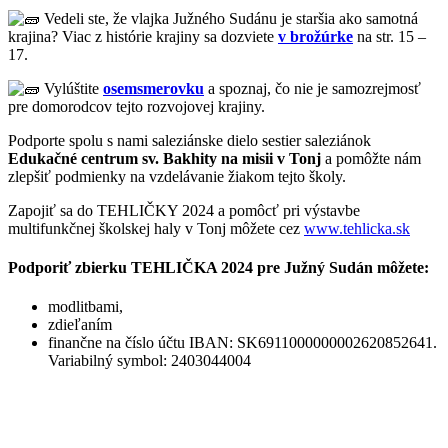
Vedeli ste, že vlajka Južného Sudánu je
staršia ako samotná
krajina? Viac z histórie krajiny sa dozviete
v brožúrke
na str. 15 –
17.
Vylúštite
osemsmerovku
a spoznaj, čo nie je samozrejmosť
pre domorodcov tejto rozvojovej krajiny.
Podporte spolu s nami saleziánske dielo sestier saleziánok
Edukačné centrum sv. Bakhity na misii v Tonj
a pomôžte nám
zlepšiť podmienky na vzdelávanie žiakom tejto školy.
Zapojiť sa do TEHLIČKY 2024 a pomôcť pri výstavbe
multifunkčnej školskej haly v Tonj môžete cez
www.tehlicka.sk
Podporiť zbierku TEHLIČKA 2024 pre Južný Sudán môžete:
modlitbami,
zdieľaním
finančne na číslo účtu IBAN: SK6911000000002620852641.
Variabilný symbol: 2403044004