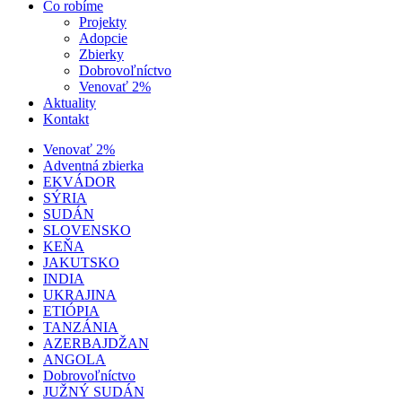
Čo robíme
Projekty
Adopcie
Zbierky
Dobrovoľníctvo
Venovať 2%
Aktuality
Kontakt
Venovať 2%
Adventná zbierka
EKVÁDOR
SÝRIA
SUDÁN
SLOVENSKO
KEŇA
JAKUTSKO
INDIA
UKRAJINA
ETIÓPIA
TANZÁNIA
AZERBAJDŽAN
ANGOLA
Dobrovoľníctvo
JUŽNÝ SUDÁN