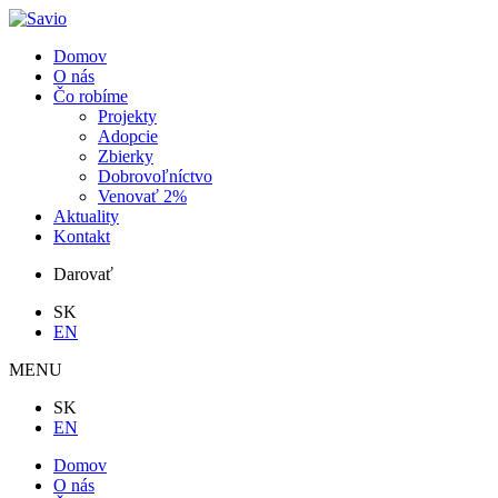
Domov
O nás
Čo robíme
Projekty
Adopcie
Zbierky
Dobrovoľníctvo
Venovať 2%
Aktuality
Kontakt
Darovať
SK
EN
MENU
SK
EN
Domov
O nás