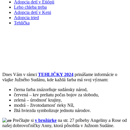
Adopcia detí v Etiópii
Lebo chleba treba
Adopcia detí v Keni
Adopcia tried
Tehlička
TEHLIČKA 2024: Vlajka Južného
Sudánu
Dnes Vám v rámci
TEHLIČKY 2024
prinášame informácie o
vlajke Južného Sudánu, kde každá farba má svoj význam:
čierna farba znázorňuje sudánsky národ,
červená – krv preliatu počas bojov za slobodu,
zelená – úrodnosť krajiny,
modrá – životodarnosť rieky Níl,
žltá hviezda symbolizuje jednotu národov.
Prečítajte si
v brožúrke
na str. 27 príbehy Angeliny a Rose od
našej dobrovoľníčky Anny, ktorá pôsobila v Južnom Sudáne.