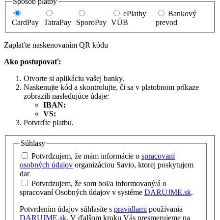
Spôsob platby
ePlatby
Bankový
CardPay
TatraPay
SporoPay
VÚB
prevod
Zaplaťte naskenovaním QR kódu
Ako postupovať:
Otvorte si aplikáciu vašej banky.
Naskenujte kód a skontrolujte, či sa v platobnom príkaze
zobrazili nasledujúce údaje:
IBAN:
VS:
Potvrďte platbu.
Súhlasy
Potvrdzujem, že mám informácie o
spracovaní
osobných údajov
organizáciou Savio, ktorej poskytujem
dar
Potvrdzujem, že som bol/a informovaný/á o
spracovaní Osobných údajov v systéme
DARUJME.sk
.
Potvrdením údajov súhlasíte s
pravidlami
používania
DARUJME.sk
. V ďalšom kroku Vás presmerujeme na