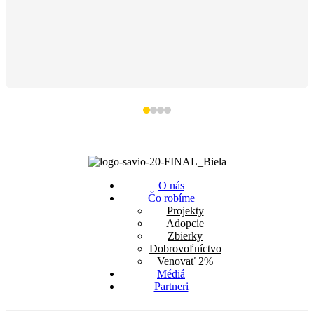
O nás
Čo robíme
Projekty
Adopcie
Zbierky
Dobrovoľníctvo
Venovať 2%
Médiá
Partneri