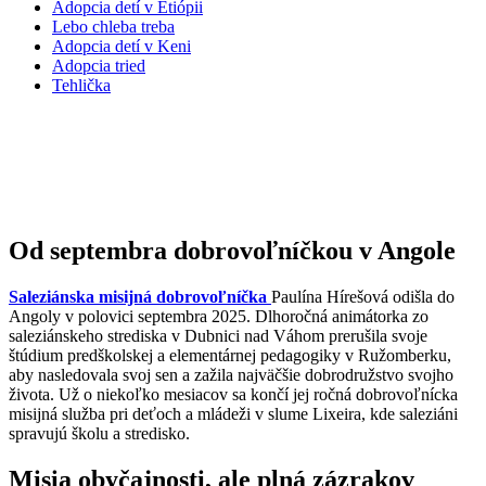
Adopcia detí v Etiópii
Lebo chleba treba
Adopcia detí v Keni
Adopcia tried
Tehlička
Dobrovoľníčka Paulína: „Vidím zázraky,
ktoré sa nejako dejú sami od seba.“
Od septembra dobrovoľníčkou v Angole
Saleziánska misijná dobrovoľníčka
Paulína Hírešová odišla do
Angoly v polovici septembra 2025. Dlhoročná animátorka zo
saleziánskeho strediska v Dubnici nad Váhom prerušila svoje
štúdium predškolskej a elementárnej pedagogiky v Ružomberku,
aby nasledovala svoj sen a zažila najväčšie dobrodružstvo svojho
života. Už o niekoľko mesiacov sa končí jej ročná dobrovoľnícka
misijná služba pri deťoch a mládeži v slume Lixeira, kde saleziáni
spravujú školu a stredisko.
Misia obyčajnosti, ale plná zázrakov