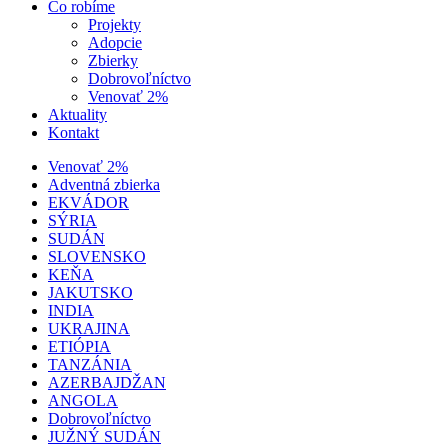
Čo robíme
Projekty
Adopcie
Zbierky
Dobrovoľníctvo
Venovať 2%
Aktuality
Kontakt
Venovať 2%
Adventná zbierka
EKVÁDOR
SÝRIA
SUDÁN
SLOVENSKO
KEŇA
JAKUTSKO
INDIA
UKRAJINA
ETIÓPIA
TANZÁNIA
AZERBAJDŽAN
ANGOLA
Dobrovoľníctvo
JUŽNÝ SUDÁN