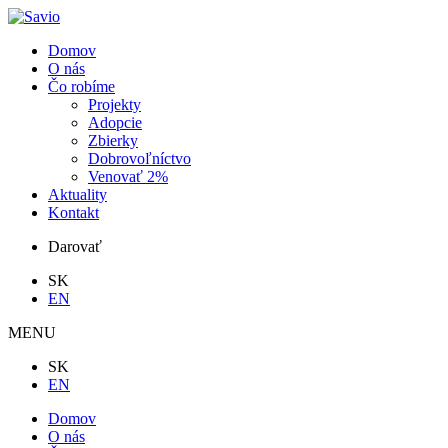
Domov
O nás
Čo robíme
Projekty
Adopcie
Zbierky
Dobrovoľníctvo
Venovať 2%
Aktuality
Kontakt
Darovať
SK
EN
MENU
SK
EN
Domov
O nás