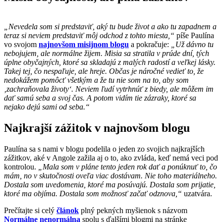
„Nevedela som si predstaviť, aký tu bude život a ako tu zapadnem a
teraz si neviem predstaviť môj odchod z tohto miesta,“
píše Paulína
vo svojom
najnovšom misijnom blogu
a pokračuje:
„Už dávno tu
nebojujem, ale normálne žijem. Misia sa stratila v prúde dní, tých
úplne obyčajných, ktoré sa skladajú z malých radostí a veľkej lásky.
Takej tej, čo nespaľuje, ale hreje. Občas je náročné vedieť to, že
nedokážem pomôcť všetkým a že tu nie som na to, aby som
‚zachraňovala životy‘. Neviem ľudí vytrhnúť z biedy, ale môžem im
dať samú seba a svoj čas. A potom vidím tie zázraky, ktoré sa
nejako dejú sami od seba.“
Najkrajší zážitok v najnovšom blogu
Paulína sa s nami v blogu podelila o jeden zo svojich najkrajších
zážitkov, aké v Angole zažila aj o to, ako zvláda, keď nemá veci pod
kontrolou.
„Mala som v pláne tento jeden rok dať a ponúknuť to, čo
mám, no v skutočnosti oveľa viac dostávam. Nie toho materiálneho.
Dostala som uvedomenia, ktoré ma posúvajú. Dostala som prijatie,
ktoré ma objíma. Dostala som možnosť začať odznova,“
uzatvára.
Prečítajte si celý
článok
plný pekných myšienok s názvom
Normálne nenormálna
spolu s ďalšími blogmi na stránke