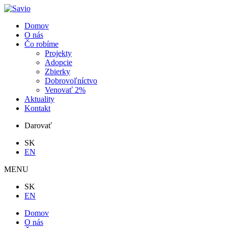
Domov
O nás
Čo robíme
Projekty
Adopcie
Zbierky
Dobrovoľníctvo
Venovať 2%
Aktuality
Kontakt
Darovať
SK
EN
MENU
SK
EN
Domov
O nás