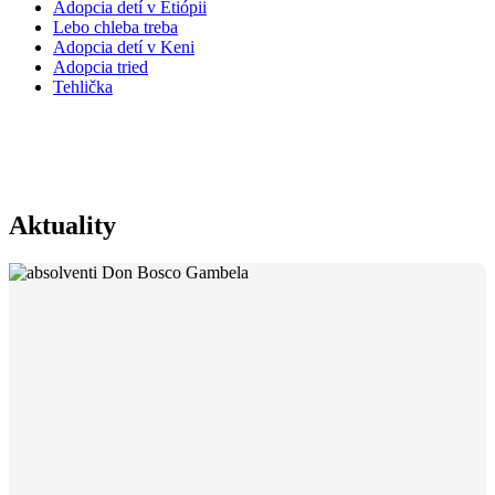
Adopcia detí v Etiópii
Lebo chleba treba
Adopcia detí v Keni
Adopcia tried
Tehlička
Výročná správa 2007
Aktuality