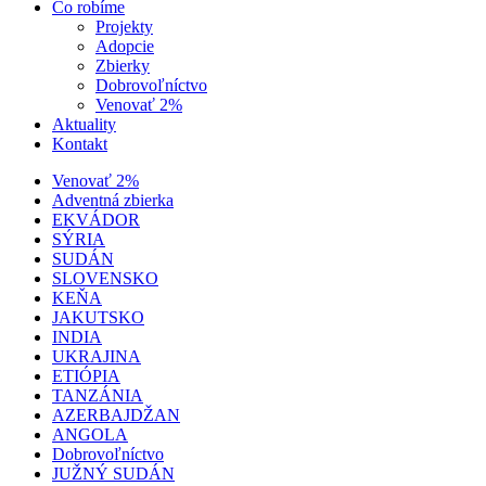
Čo robíme
Projekty
Adopcie
Zbierky
Dobrovoľníctvo
Venovať 2%
Aktuality
Kontakt
Venovať 2%
Adventná zbierka
EKVÁDOR
SÝRIA
SUDÁN
SLOVENSKO
KEŇA
JAKUTSKO
INDIA
UKRAJINA
ETIÓPIA
TANZÁNIA
AZERBAJDŽAN
ANGOLA
Dobrovoľníctvo
JUŽNÝ SUDÁN