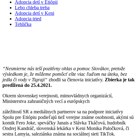
Adopcia detí v Etiópii
Lebo chleba treba
Adopcia detí v Keni
Adopcia tried
Tehlička
Zbierka SPOLU PRE ETIÓPIU sa
predlžuje!
“Nesmierne nás teší pozitívny ohlas a pomoc Slovákov, pretože
výsledkom je, že môžeme pomôcť ešte viac ľuďom na úteku, bez
jedla či vody v Tigraji“
zhodli sa členovia iniciatívy.
Zbierka je tak
predĺžená do 25.4.2021.
Okrem slovenskej verejnosti, mimovládnych organizácií,
Ministerstva zahraničných vecí a európskych
záležitostí SR a mediálnych partnerov sa na podpore iniciatívy
Spolu pre Etiópiu podieľajú tiež verejne známe osobnosti, akými sú
komik Fero Joke, speváčky Janais a Slávka Tkáčová, hudobník
Ondrej Kandráč, slovenská lekárka v Keni Monika Paločková, či
sestra Lamyia, saleziánka známa na sociálnej sieti TikTok.