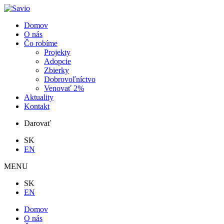
Domov
O nás
Čo robíme
Projekty
Adopcie
Zbierky
Dobrovoľníctvo
Venovať 2%
Aktuality
Kontakt
Darovať
SK
EN
MENU
SK
EN
Domov
O nás