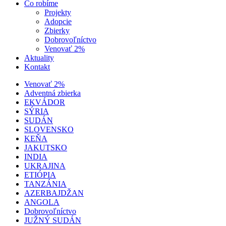
Čo robíme
Projekty
Adopcie
Zbierky
Dobrovoľníctvo
Venovať 2%
Aktuality
Kontakt
Venovať 2%
Adventná zbierka
EKVÁDOR
SÝRIA
SUDÁN
SLOVENSKO
KEŇA
JAKUTSKO
INDIA
UKRAJINA
ETIÓPIA
TANZÁNIA
AZERBAJDŽAN
ANGOLA
Dobrovoľníctvo
JUŽNÝ SUDÁN