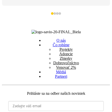
O nás
Čo robíme
Projekty
Adopcie
Zbierky
Dobrovoľníctvo
Venovať 2%
Médiá
Partneri
Prihláste sa na odber našich noviniek