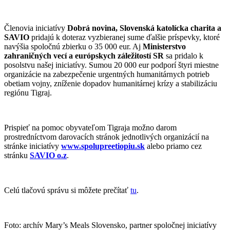
Členovia iniciatívy
Dobrá novina, Slovenská katolícka charita a
SAVIO
pridajú k doteraz vyzbieranej sume ďalšie príspevky, ktoré
navýšia spoločnú zbierku o 35 000 eur. Aj
Ministerstvo
zahraničných vecí a európskych záležitostí SR
sa pridalo k
posolstvu našej iniciatívy. Sumou 20 000 eur podporí štyri miestne
organizácie na zabezpečenie urgentných humanitárnych potrieb
obetiam vojny, zníženie dopadov humanitárnej krízy a stabilizáciu
regiónu Tigraj.
Prispieť na pomoc obyvateľom Tigraja možno darom
prostredníctvom darovacích stránok jednotlivých organizácií na
stránke iniciatívy
www.spolupreetiopiu.sk
alebo priamo cez
stránku
SAVIO o.z
.
Celú tlačovú správu si môžete prečítať
tu
.
Foto: archív Mary’s Meals Slovensko, partner spoločnej iniciatívy