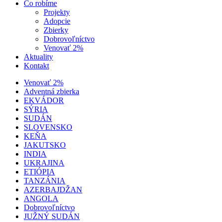
Čo robíme
Projekty
Adopcie
Zbierky
Dobrovoľníctvo
Venovať 2%
Aktuality
Kontakt
Venovať 2%
Adventná zbierka
EKVÁDOR
SÝRIA
SUDÁN
SLOVENSKO
KEŇA
JAKUTSKO
INDIA
UKRAJINA
ETIÓPIA
TANZÁNIA
AZERBAJDŽAN
ANGOLA
Dobrovoľníctvo
JUŽNÝ SUDÁN