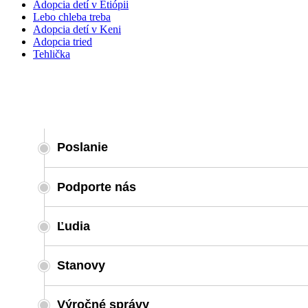
Adopcia detí v Etiópii
Lebo chleba treba
Adopcia detí v Keni
Adopcia tried
Tehlička
O nás
Poslanie
Podporte nás
Ľudia
Stanovy
Výročné správy