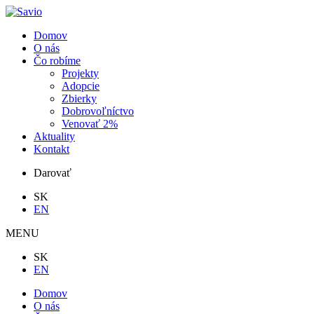
Domov
O nás
Čo robíme
Projekty
Adopcie
Zbierky
Dobrovoľníctvo
Venovať 2%
Aktuality
Kontakt
Darovať
SK
EN
MENU
SK
EN
Domov
O nás