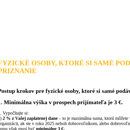
FYZICKÉ OSOBY, KTORÉ SI SAMÉ PO
PRIZNANIE
Postup krokov pre fyzické osoby, ktoré si samé podá
1. Minimálna výška v prospech prijímateľa je 3 €.
. Vypočítajte si:
a)
2 % z Vašej zaplatenej dane
– to je maximálna suma, ktorú môžete 
rganizácii, ak ste v roku 2025 neboli dobrovoľníkom, alebo dobrovoľ
suma však musí byť
minimálne 3 €.