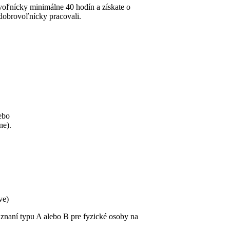
voľnícky minimálne 40 hodín a získate o
 dobrovoľnícky pracovali.
ebo
ne).
ve)
iznaní typu A alebo B pre fyzické osoby na