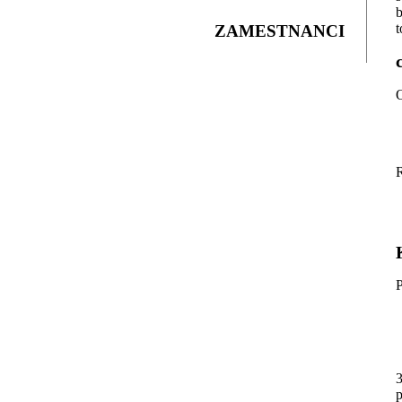
b
ZAMESTNANCI
O
R
3
p