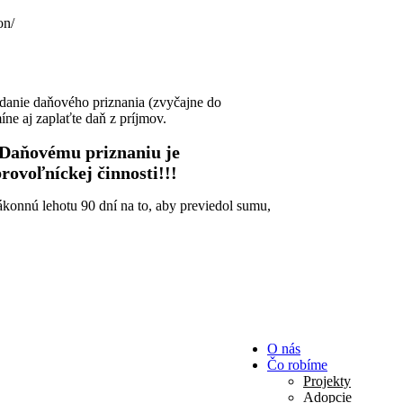
on/
odanie daňového priznania (zvyčajne do
ne aj zaplaťte daň z príjmov.
k Daňovému priznaniu je
rovoľníckej činnosti!!!
konnú lehotu 90 dní na to, aby previedol sumu,
O nás
Čo robíme
Projekty
Adopcie