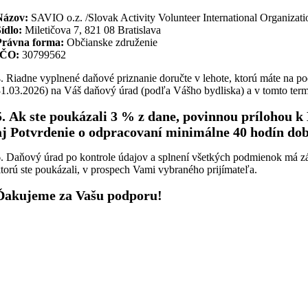
Názov:
SAVIO o.z. /Slovak Activity Volunteer International Organizati
Sídlo:
Miletičova 7, 821 08 Bratislava
Právna forma:
Občianske združenie
IČO:
30799562
. Riadne vyplnené daňové priznanie doručte v lehote, ktorú máte na p
1.03.2026) na Váš daňový úrad (podľa Vášho bydliska) a v tomto termí
5. Ak ste poukázali 3 % z dane, povinnou prílohou 
aj Potvrdenie o odpracovaní minimálne 40 hodín dob
. Daňový úrad po kontrole údajov a splnení všetkých podmienok má zá
torú ste poukázali, v prospech Vami vybraného prijímateľa.
Ďakujeme za Vašu podporu!