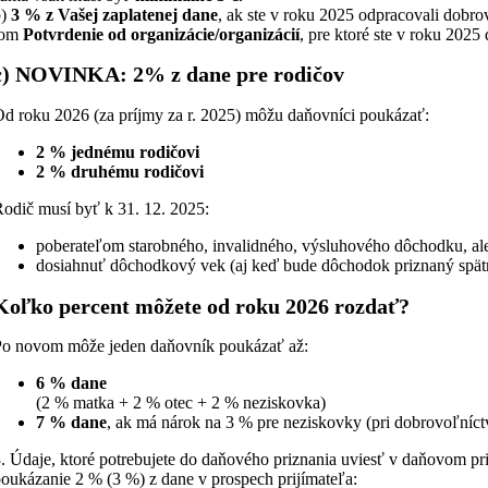
)
3 % z Vašej zaplatenej dane
, ak ste v roku 2025 odpracovali dobro
tom
Potvrdenie od organizácie/organizácií
, pre ktoré ste v roku 2025
c) NOVINKA: 2% z dane pre rodičov
d roku 2026 (za príjmy za r. 2025) môžu daňovníci poukázať:
2 % jednému rodičovi
2 % druhému rodičovi
odič musí byť k 31. 12. 2025:
poberateľom starobného, invalidného, výsluhového dôchodku, al
dosiahnuť dôchodkový vek (aj keď bude dôchodok priznaný spät
Koľko percent môžete od roku 2026 rozdať?
Po novom môže jeden daňovník poukázať až:
6 % dane
(2 % matka + 2 % otec + 2 % neziskovka)
7 % dane
, ak má nárok na 3 % pre neziskovky (pri dobrovoľníct
. Údaje, ktoré potrebujete do daňového priznania uviesť v daňovom pr
oukázanie 2 % (3 %) z dane v prospech prijímateľa: