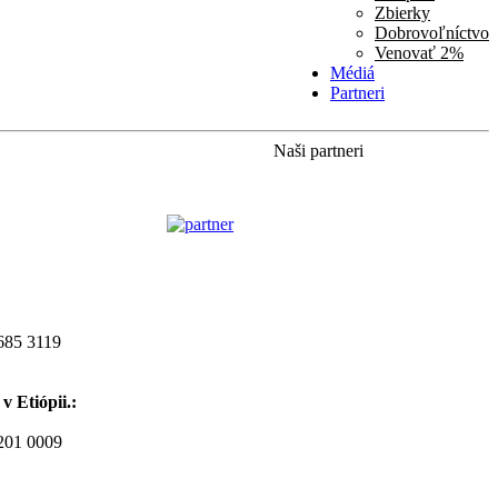
Zbierky
Dobrovoľníctvo
Venovať 2%
Médiá
Partneri
Naši partneri
685 3119
v Etiópii.:
201 0009