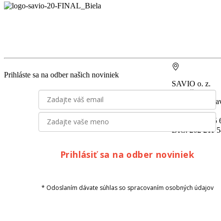
Prihláste sa na odber našich noviniek
SAVIO o. z.
Miletičova 7
821 08 Bratisla
IČO: 30 79 95
DIČ: 202 211 
Prihlásiť sa na odber noviniek
* Odoslaním dávate súhlas so spracovaním osobných údajov