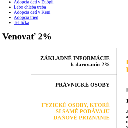
Adopcia detí v Etiópii
Lebo chleba treba
Adopcia detí v Keni
Adopcia tried
Tehlička
Venovať 2%
ZÁKLADNÉ INFORMÁCIE
k darovaniu 2%
PRÁVNICKÉ OSOBY
FYZICKÉ OSOBY, KTORÉ
SI SAMÉ PODÁVAJU
2
DAŇOVÉ PRIZNANIE
o