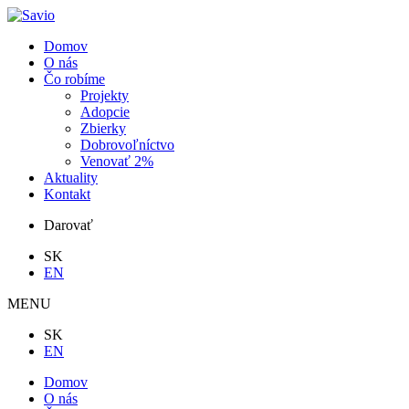
Domov
O nás
Čo robíme
Projekty
Adopcie
Zbierky
Dobrovoľníctvo
Venovať 2%
Aktuality
Kontakt
Darovať
SK
EN
MENU
SK
EN
Domov
O nás