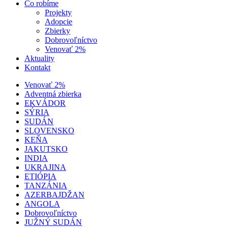
Čo robíme
Projekty
Adopcie
Zbierky
Dobrovoľníctvo
Venovať 2%
Aktuality
Kontakt
Venovať 2%
Adventná zbierka
EKVÁDOR
SÝRIA
SUDÁN
SLOVENSKO
KEŇA
JAKUTSKO
INDIA
UKRAJINA
ETIÓPIA
TANZÁNIA
AZERBAJDŽAN
ANGOLA
Dobrovoľníctvo
JUŽNÝ SUDÁN