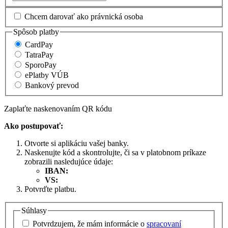
Chcem darovať ako právnická osoba
Spôsob platby
CardPay
TatraPay
SporoPay
ePlatby VÚB
Bankový prevod
Zaplaťte naskenovaním QR kódu
Ako postupovať:
Otvorte si aplikáciu vašej banky.
Naskenujte kód a skontrolujte, či sa v platobnom príkaze
zobrazili nasledujúce údaje:
IBAN:
VS:
Potvrďte platbu.
Súhlasy
Potvrdzujem, že mám informácie o
spracovaní