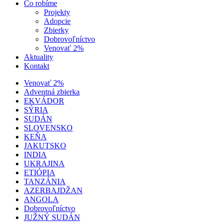
Čo robíme
Projekty
Adopcie
Zbierky
Dobrovoľníctvo
Venovať 2%
Aktuality
Kontakt
Venovať 2%
Adventná zbierka
EKVÁDOR
SÝRIA
SUDÁN
SLOVENSKO
KEŇA
JAKUTSKO
INDIA
UKRAJINA
ETIÓPIA
TANZÁNIA
AZERBAJDŽAN
ANGOLA
Dobrovoľníctvo
JUŽNÝ SUDÁN