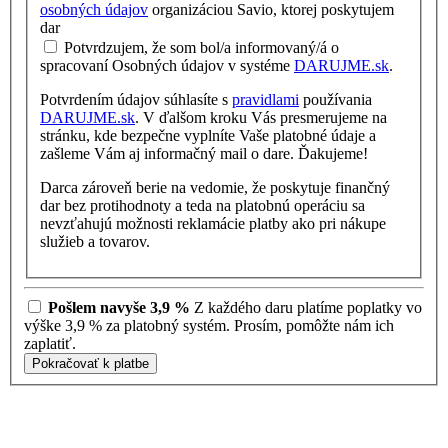
osobných údajov
organizáciou Savio, ktorej poskytujem
dar
Potvrdzujem, že som bol/a informovaný/á o
spracovaní Osobných údajov v systéme
DARUJME.sk
.
Potvrdením údajov súhlasíte s
pravidlami
používania
DARUJME.sk
. V ďalšom kroku Vás presmerujeme na
stránku, kde bezpečne vyplníte Vaše platobné údaje a
zašleme Vám aj informačný mail o dare. Ďakujeme!
Darca zároveň berie na vedomie, že poskytuje finančný
dar bez protihodnoty a teda na platobnú operáciu sa
nevzťahujú možnosti reklamácie platby ako pri nákupe
služieb a tovarov.
Pošlem navyše 3,9 %
Z každého daru platíme poplatky vo
výške 3,9 % za platobný systém. Prosím, pomôžte nám ich
zaplatiť.
Pokračovať k platbe