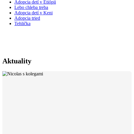
Adopcia detí v Etiópii
Lebo chleba treba
Adopcia detí v Keni
Adopcia tried
Tehlička
Výročná správa 2014
Aktuality