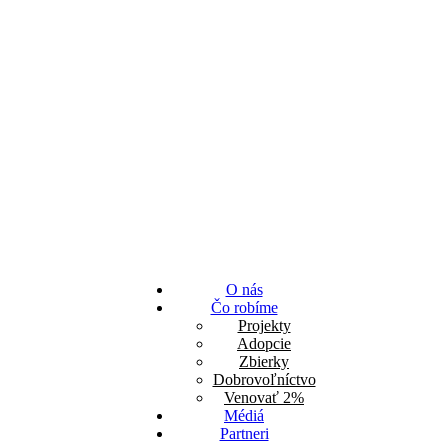
O nás
Čo robíme
Projekty
Adopcie
Zbierky
Dobrovoľníctvo
Venovať 2%
Médiá
Partneri