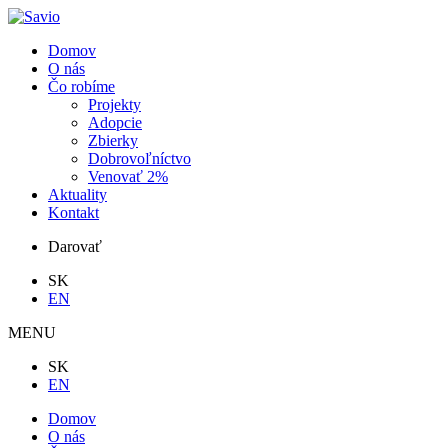
Domov
O nás
Čo robíme
Projekty
Adopcie
Zbierky
Dobrovoľníctvo
Venovať 2%
Aktuality
Kontakt
Darovať
SK
EN
MENU
SK
EN
Domov
O nás