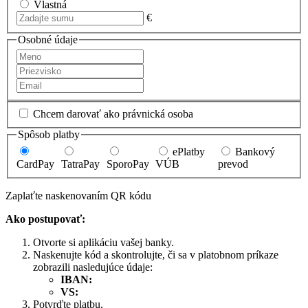
Vlastná
€
Osobné údaje
Chcem darovať ako právnická osoba
Spôsob platby
ePlatby
Bankový
CardPay
TatraPay
SporoPay
VÚB
prevod
Zaplaťte naskenovaním QR kódu
Ako postupovať:
Otvorte si aplikáciu vašej banky.
Naskenujte kód a skontrolujte, či sa v platobnom príkaze
zobrazili nasledujúce údaje:
IBAN:
VS:
Potvrďte platbu.