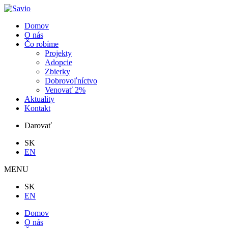
Domov
O nás
Čo robíme
Projekty
Adopcie
Zbierky
Dobrovoľníctvo
Venovať 2%
Aktuality
Kontakt
Darovať
SK
EN
MENU
SK
EN
Domov
O nás