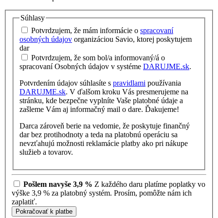
Súhlasy
Potvrdzujem, že mám informácie o
spracovaní
osobných údajov
organizáciou Savio, ktorej poskytujem
dar
Potvrdzujem, že som bol/a informovaný/á o
spracovaní Osobných údajov v systéme
DARUJME.sk
.
Potvrdením údajov súhlasíte s
pravidlami
používania
DARUJME.sk
. V ďalšom kroku Vás presmerujeme na
stránku, kde bezpečne vyplníte Vaše platobné údaje a
zašleme Vám aj informačný mail o dare. Ďakujeme!
Darca zároveň berie na vedomie, že poskytuje finančný
dar bez protihodnoty a teda na platobnú operáciu sa
nevzťahujú možnosti reklamácie platby ako pri nákupe
služieb a tovarov.
Pošlem navyše 3,9 %
Z každého daru platíme poplatky vo
výške 3,9 % za platobný systém. Prosím, pomôžte nám ich
zaplatiť.
Pokračovať k platbe