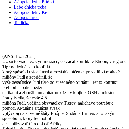
Adopcia detí v Etiópii
Lebo chleba treba
Adopcia detí v Keni
Adopcia tried
Tehlička
Život zachránený kúskom chleba
(ANS, 15.3.2021)
Už sú to viac než štyri mesiace, čo začal konflikt v Etiópii, v regióne
Tigray. Jedná sa o konflikt
ktorý spôsobil tisíce úmrtí a rozsiahle ničenie, presídlil viac ako 2
milióny ľudí a zapríčinil, že
vyše desaťtisíce ľudí ušlo do susedného Sudánu. Tento konflikt
prehĺbil napätie medzi
etnikami a zhoršil humanitárnu krízu v krajine. OSN a miestne
úrady tvrdia, že vyše 4,5
milióna ľudí, väčšina obyvateľov Tigray, naliehavo potrebuje
pomoc. Aktuálna situácia avšak
vplýva aj na susedné štáty Etiópie, Sudán a Eritreu, a to takým
spôsobom, ktorý by mohol
destabilizovať túto oblasť Afriky.
Saleziáni don Bosca pokračujú vo svojej práci v štyroch etiópskych