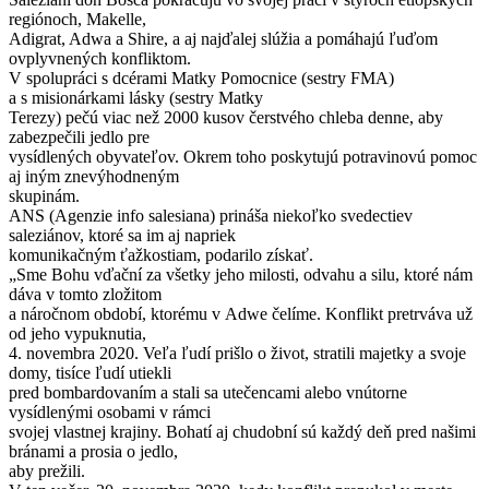
regiónoch, Makelle,
Adigrat, Adwa a Shire, a aj najďalej slúžia a pomáhajú ľuďom
ovplyvnených konfliktom.
V spolupráci s dcérami Matky Pomocnice (sestry FMA)
a s misionárkami lásky (sestry Matky
Terezy) pečú viac než 2000 kusov čerstvého chleba denne, aby
zabezpečili jedlo pre
vysídlených obyvateľov. Okrem toho poskytujú potravinovú pomoc
aj iným znevýhodneným
skupinám.
ANS (Agenzie info salesiana) prináša niekoľko svedectiev
saleziánov, ktoré sa im aj napriek
komunikačným ťažkostiam, podarilo získať.
„Sme Bohu vďační za všetky jeho milosti, odvahu a silu, ktoré nám
dáva v tomto zložitom
a náročnom období, ktorému v Adwe čelíme. Konflikt pretrváva už
od jeho vypuknutia,
4. novembra 2020. Veľa ľudí prišlo o život, stratili majetky a svoje
domy, tisíce ľudí utiekli
pred bombardovaním a stali sa utečencami alebo vnútorne
vysídlenými osobami v rámci
svojej vlastnej krajiny. Bohatí aj chudobní sú každý deň pred našimi
bránami a prosia o jedlo,
aby prežili.