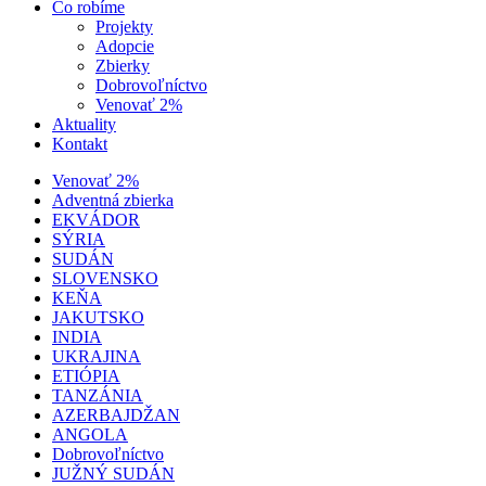
Čo robíme
Projekty
Adopcie
Zbierky
Dobrovoľníctvo
Venovať 2%
Aktuality
Kontakt
Venovať 2%
Adventná zbierka
EKVÁDOR
SÝRIA
SUDÁN
SLOVENSKO
KEŇA
JAKUTSKO
INDIA
UKRAJINA
ETIÓPIA
TANZÁNIA
AZERBAJDŽAN
ANGOLA
Dobrovoľníctvo
JUŽNÝ SUDÁN