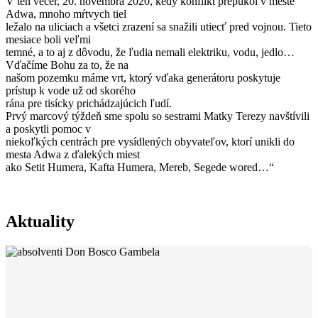
V ten večer, 20. novembra 2020, kedy konflikt prepukol v meste
Adwa, mnoho mŕtvych tiel
ležalo na uliciach a všetci zrazení sa snažili utiecť pred vojnou. Tieto
mesiace boli veľmi
temné, a to aj z dôvodu, že ľudia nemali elektriku, vodu, jedlo…
Vďačíme Bohu za to, že na
našom pozemku máme vrt, ktorý vďaka generátoru poskytuje
prístup k vode už od skorého
rána pre tisícky prichádzajúcich ľudí.
Prvý marcový týždeň sme spolu so sestrami Matky Terezy navštívili
a poskytli pomoc v
niekoľkých centrách pre vysídlených obyvateľov, ktorí unikli do
mesta Adwa z ďalekých miest
ako Setit Humera, Kafta Humera, Mereb, Segede wored…“
Aktuality